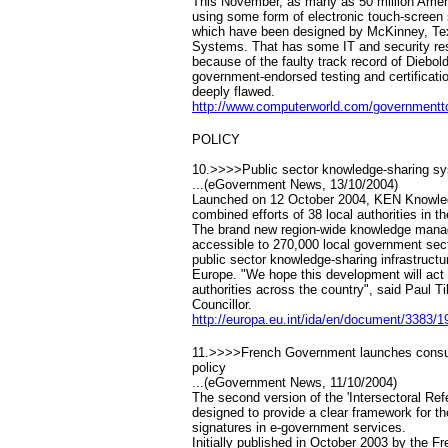
This November, as many as 50 million Ameri
using some form of electronic touch-screen 
which have been designed by McKinney, Tex
Systems. That has some IT and security res
because of the faulty track record of Diebol
government-endorsed testing and certificati
deeply flawed.
http://www.computerworld.com/governmentt
POLICY
10.>>>>Public sector knowledge-sharing sy
...(eGovernment News, 13/10/2004)
Launched on 12 October 2004, KEN Knowledg
combined efforts of 38 local authorities in 
The brand new region-wide knowledge manag
accessible to 270,000 local government sector
public sector knowledge-sharing infrastructu
Europe. "We hope this development will act 
authorities across the country", said Paul T
Councillor.
http://europa.eu.int/ida/en/document/3383/1
11.>>>>French Government launches consul
policy
...(eGovernment News, 11/10/2004)
The second version of the 'Intersectoral Ref
designed to provide a clear framework for th
signatures in e-government services.
Initially published in October 2003 by the 