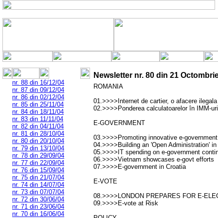
Newsletter nr.
80
din
21 Octombri
nr. 88 din 16/12/04
ROMANIA
nr. 87 din 09/12/04
nr. 86 din 02/12/04
01.>>>>Internet de cartier, o afacere ilegala
nr. 85 din 25/11/04
02.>>>>Ponderea calculatoarelor în IMM-uri
nr. 84 din 18/11/04
nr. 83 din 11/11/04
E-GOVERNMENT
nr. 82 din 04/11/04
nr. 81 din 28/10/04
03.>>>>Promoting innovative e-government ini
nr. 80 din 20/10/04
04.>>>>Building an 'Open Administration' in
nr. 79 din 13/10/04
05.>>>>IT spending on e-government contin
nr. 78 din 29/09/04
06.>>>>Vietnam showcases e-govt efforts
nr. 77 din 22/09/04
07.>>>>E-government in Croatia
nr. 76 din 15/09/04
nr. 75 din 21/07/04
E-VOTE
nr. 74 din 14/07/04
nr. 73 din 07/07/04
08.>>>>LONDON PREPARES FOR E-ELE
nr. 72 din 30/06/04
09.>>>>E-vote at Risk
nr. 71 din 23/06/04
nr. 70 din 16/06/04
POLICY