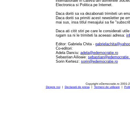
internationale in cateva din domeniile Socie
Electronica si Politica pe Internet.
Daca doriti sa va dezabonati trimiteti un ema
Daca doriti sa primiti acest newsletter pe e
mai sus, insa titlul mesajului sa fie "subscri
Daca ati citit stiri pe care le considerati util
rugam sa ni le trimiteti la aceeasi adresa:
in
Editor: Gabriela Chita -
gabrielachita@yaho
Co-editori:
Adela Danciu:
adela@edemocratie.ro
Sebastian Ailioaie:
sebastian@edemocratie.
Sorin Kertesz:
sorin@edemocratie.ro
Copyright eDemocratie.ro 2001-
Despre noi
|
Declaratii de presa
|
Termeni de utilizare
|
Poli