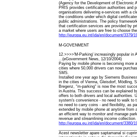
(Agency for the Development of Electronic A
PRIS provides certification authorities and p
organisations delivering e-services with a c
the conditions under which digital certificat
public administrations. The policy framework
that certification services are provided by p
a market where users are free to choose thei
http://europa.eu.int/ida/en/document/3379/1
M-GOVENMENT
12.>>>>'M-Parking' increasingly popular in A
...(eGovernment News, 12/10/2004)
Paying by mobile phone is becoming more an
cities where 50,000 drivers can now purchase
SMS.
Installed one year ago by Siemens Busines
in the cities of Vienna, Gleisdorf, Mödling,
Bregenz, "m-parking" is now the most succe
in Austria. This success can be explained 
offers to both drivers and local authorities. 
system's convenience - no need to walk to 
no need to carry coins - and flexibility, as p
extended by mobile phone at anytime from a
an efficient way to monitor and manage parki
revenue and streamlining income collection.
http://europa.eu.int/ida/en/document/3380/1
____________________________________
Acest newsletter apare saptamanal si cuprinde