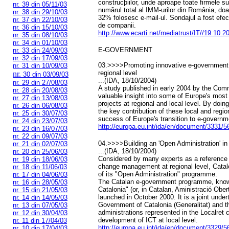
construcþiilor, unde aproape toate firmele s
nr. 39 din 05/11/03
numãrul total al IMM-urilor din România, do
nr. 38 din 29/10/03
32% folosesc e-mail-ul. Sondajul a fost efe
nr. 37 din 22/10/03
de companii.
nr. 36 din 15/10/03
http://www.ecarti.net/mediatrust/IT//19.10
nr. 35 din 08/10/03
nr. 34 din 01/10/03
E-GOVERNMENT
nr. 33 din 24/09/03
nr. 32 din 17/09/03
03.>>>>Promoting innovative e-government in
nr. 31 din 10/09/03
regional level
nr.
30 din 03/09/03
...(IDA, 18/10/2004)
nr. 29 din 27/08/03
A study published in early 2004 by the Com
nr. 28 din 20/08/03
valuable insight into some of Europe's mos
nr. 27 din 13/08/03
projects at regional and local level. By doing
nr. 26 din 06/08/03
the key contribution of these local and region
nr. 25 din 30/07/03
success of Europe's transition to e-governm
nr. 24 din 23/07/03
http://europa.eu.int/ida/en/document/3331/5
nr. 23 din 16/07/03
nr. 22 din 09/07/03
04.>>>>Building an 'Open Administration' in
nr. 21 din 02/07/03
...(IDA, 18/10/2004)
nr. 20 din 25/06/03
Considered by many experts as a reference
nr. 19 din 18/06/03
change management at regional level, Catal
nr. 18 din 11/06/03
of its "Open Administration" programme.
nr. 17 din 04/06/03
The Catalan e-government programme, know
nr. 16 din 28/05/03
Catalonia" (or, in Catalan, Aministració Ob
nr. 15 din 21/05/03
launched in October 2000. It is a joint und
nr. 14 din 14/05/03
Government of Catalonia (Generalitat) and t
nr. 13 din 07/05/03
administrations represented in the Localret 
nr. 12 din 30/04/03
development of ICT at local level.
nr. 11 din 17/04/03
http://europa.eu.int/ida/en/document/3329/5
nr. 10 din 17/04/03