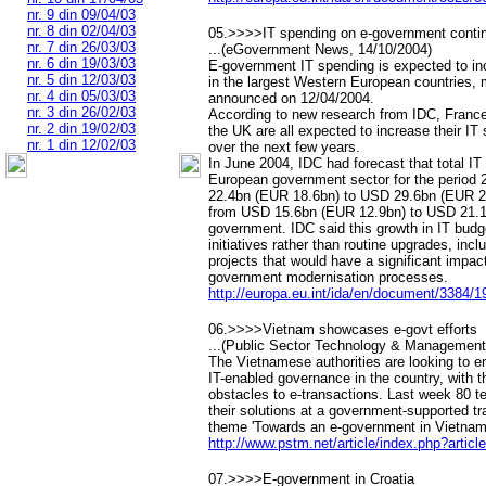
nr. 9 din 09/04/03
nr. 8 din 02/04/03
05.>>>>IT spending on e-government contin
nr. 7 din 26/03/03
...(eGovernment News, 14/10/2004)
nr. 6 din 19/03/03
E-government IT spending is expected to in
nr. 5 din 12/03/03
in the largest Western European countries, m
nr. 4 din 05/03/03
announced on 12/04/2004.
nr. 3 din 26/02/03
According to new research from IDC, France
nr. 2 din 19/02/03
the UK are all expected to increase their I
nr. 1 din 12/02/03
over the next few years.
In June 2004, IDC had forecast that total I
European government sector for the period
22.4bn (EUR 18.6bn) to USD 29.6bn (EUR 24
from USD 15.6bn (EUR 12.9bn) to USD 21.1b
government. IDC said this growth in IT budg
initiatives rather than routine upgrades, inc
projects that would have a significant impact
government modernisation processes.
http://europa.eu.int/ida/en/document/3384/1
06.>>>>Vietnam showcases e-govt efforts
...(Public Sector Technology & Management
The Vietnamese authorities are looking to 
IT-enabled governance in the country, with t
obstacles to e-transactions. Last week 80
their solutions at a government-supported t
theme 'Towards an e-government in Vietnam
http://www.pstm.net/article/index.php?articl
07.>>>>E-government in Croatia