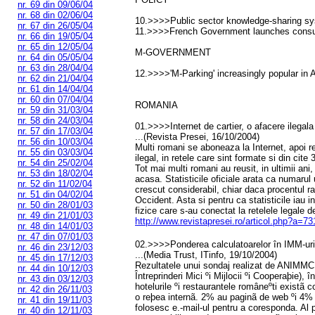
nr. 69 din 09/06/04
nr. 68 din 02/06/04
10.>>>>Public sector knowledge-sharing sy
nr. 67 din 26/05/04
11.>>>>French Government launches consult
nr. 66 din 19/05/04
nr. 65 din 12/05/04
M-GOVERNMENT
nr. 64 din 05/05/04
nr. 63 din 28/04/04
12.>>>>'M-Parking' increasingly popular in A
nr. 62 din 21/04/04
nr. 61 din 14/04/04
nr. 60 din 07/04/04
ROMANIA
nr. 59 din 31/03/04
nr. 58 din 24/03/04
01.>>>>Internet de cartier, o afacere ilegala
nr. 57 din 17/03/04
...(Revista Presei, 16/10/2004)
nr. 56 din 10/03/04
Multi romani se aboneaza la Internet, apoi r
nr. 55 din 03/03/04
ilegal, in retele care sint formate si din cite 
nr. 54 din 25/02/04
Tot mai multi romani au reusit, in ultimii ani
nr. 53 din 18/02/04
acasa. Statisticile oficiale arata ca numarul u
nr. 52 din 11/02/04
crescut considerabil, chiar daca procentul r
nr. 51 din 04/02/04
Occident. Asta si pentru ca statisticile iau 
nr. 50 din 28/01/03
fizice care s-au conectat la retelele legale d
nr. 49 din 21/01/03
http://www.revistapresei.ro/articol.php?a
nr. 48 din 14/01/03
nr. 47 din 07/01/03
02.>>>>Ponderea calculatoarelor în IMM-uri
nr. 46 din 23/12/03
...(Media Trust, ITinfo, 19/10/2004)
nr. 45 din 17/12/03
Rezultatele unui sondaj realizat de ANIMMC
nr. 44 din 10/12/03
Întreprinderi Mici ºi Mijlocii ºi Cooperaþie), 
nr. 43 din 03/12/03
hotelurile ºi restaurantele româneºti existã
nr. 42 din 26/11/03
o reþea internã. 2% au paginã de web ºi 4% a
nr. 41 din 19/11/03
folosesc e.-mail-ul pentru a coresponda. Al p
nr. 40 din 12/11/03