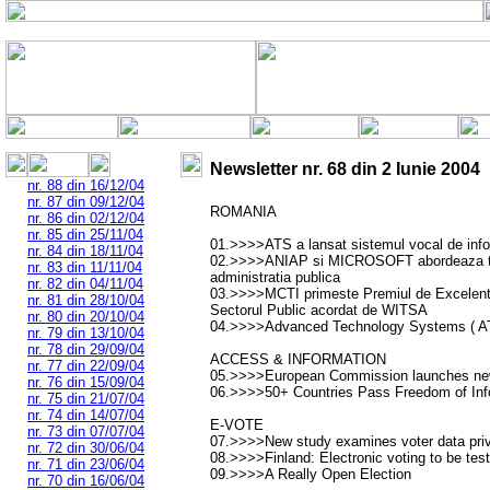
Newsletter nr.
68
din
2 Iunie 2004
nr. 88 din 16/12/04
nr. 87 din 09/12/04
ROMANIA
nr. 86 din 02/12/04
nr. 85 din 25/11/04
01.>>>>ATS a lansat sistemul vocal de infor
nr. 84 din 18/11/04
02.>>>>ANIAP si MICROSOFT abordeaza teme
nr. 83 din 11/11/04
administratia publica
nr. 82 din 04/11/04
03.>>>>MCTI primeste Premiul de Excelenta 
nr. 81 din 28/10/04
Sectorul Public acordat de WITSA
nr. 80 din 20/10/04
04.>>>>Advanced Technology Systems ( ATS
nr. 79 din 13/10/04
nr. 78 din 29/09/04
ACCESS & INFORMATION
nr. 77 din 22/09/04
05.>>>>European Commission launches new 
nr. 76 din 15/09/04
06.>>>>50+ Countries Pass Freedom of Inf
nr. 75 din 21/07/04
nr. 74 din 14/07/04
E-VOTE
nr. 73 din 07/07/04
07.>>>>New study examines voter data priv
nr. 72 din 30/06/04
08.>>>>Finland: Electronic voting to be tes
nr. 71 din 23/06/04
09.>>>>A Really Open Election
nr. 70 din 16/06/04