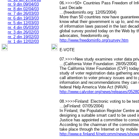
06.>>>>50+ Countries Pass Freedom of Info
nr. 9 din 09/04/03
Last Decade
nr. 8 din 02/04/03
…(freedominfo.org: 12/05/2004)
nr. 7 din 26/03/03
More than 50 countries now have guaranteed t
nr. 6 din 19/03/03
know what their government is up to, and mo
nr. 5 din 12/03/03
of information laws passed in the last deca
nr. 4 din 05/03/03
global survey posted today on the Web by t
nr. 3 din 26/02/03
advocates, freedominfo.org.
nr. 2 din 19/02/03
http://www.freedominfo.org/survey.htm
nr. 1 din 12/02/03
E-VOTE
07.>>>>New study examines voter data priv
…(California Voter Foundation: 28/05/2004)
The California Voter Foundation (CVF) today
study of voter registration data gathering an
call attention to voter privacy issues and to
information and recommendations they can 
federal Help America Vote Act (HAVA).
http://www.calvoter.org/news/releases/0528
08.>>>>Finland: Electronic voting to be tes
…(eFinland: 07/05/2004)
In Finland, the Population Register Centre a
designing a suitable smart card to be used i
Justice has appointed a committee to consid
According to the chairman of the committee,
take place through the Internet or by mobile
http://www.e.finland.fi/netcomm/news/sho