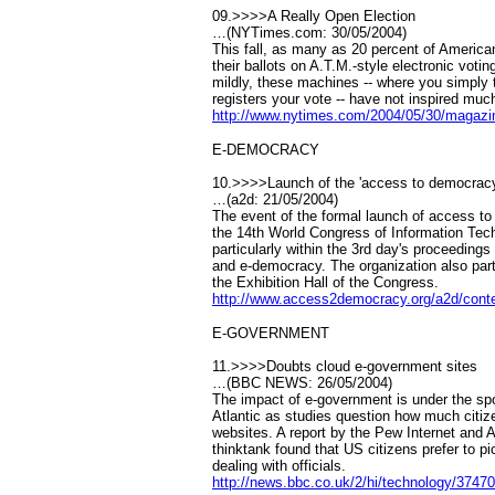
09.>>>>A Really Open Election
…(NYTimes.com: 30/05/2004)
This fall, as many as 20 percent of American
their ballots on A.T.M.-style electronic votin
mildly, these machines -- where you simply
registers your vote -- have not inspired much
http://www.nytimes.com/2004/05/30/magazi
E-DEMOCRACY
10.>>>>Launch of the 'access to democrac
…(a2d: 21/05/2004)
The event of the formal launch of access t
the 14th World Congress of Information Tec
particularly within the 3rd day's proceeding
and e-democracy. The organization also parti
the Exhibition Hall of the Congress.
http://www.access2democracy.org/a2d/cont
E-GOVERNMENT
11.>>>>Doubts cloud e-government sites
…(BBC NEWS: 26/05/2004)
The impact of e-government is under the spot
Atlantic as studies question how much citiz
websites. A report by the Pew Internet and 
thinktank found that US citizens prefer to 
dealing with officials.
http://news.bbc.co.uk/2/hi/technology/3747