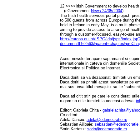
12.>>>>Irish Government to develop health 
…(eGovernment
News:24/05/2004
)
The Irish health services portal project, pre
to 500 guests from across Europe during t
held in Ireland in early May, is a multi-phase
aiming to provide access to a range of healt
through a customer-focused, easy-to-use a
http://europa.eu.int/ISPO/ida/jsps/index.
documentID=2563&parent=chapter&preChap
____________________________________
Acest newsletter apare saptamanal si cuprinde
internationale in cateva din domeniile Socie
Electronica si Politica pe Internet.
Daca doriti sa va dezabonati trimiteti un ema
Daca doriti sa primiti acest newsletter pe e
mai sus, insa titlul mesajului sa fie "subscri
Daca ati citit stiri pe care le considerati util
rugam sa ni le trimiteti la aceeasi adresa:
in
Editor: Gabriela Chita -
gabrielachita@yaho
Co-editori:
Adela Danciu:
adela@edemocratie.ro
Sebastian Ailioaie:
sebastian@edemocratie.
Sorin Kertesz:
sorin@edemocratie.ro