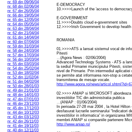
nr. 69 din 09/06/04
E-DEMOCRACY
nr. 68 din 02/06/04
10.>>>>Launch of the 'access to democrac
nr. 67 din 26/05/04
nr. 66 din 19/05/04
E-GOVERNMENT
nr. 65 din 12/05/04
11.>>>>Doubts cloud e-government sites
nr. 64 din 05/05/04
12.>>>>Irish Government to develop health 
nr. 63 din 28/04/04
nr. 62 din 21/04/04
nr. 61 din 14/04/04
ROMANIA
nr. 60 din 07/04/04
nr. 59 din 31/03/04
01.>>>>ATS a lansat sistemul vocal de infor
nr. 58 din 24/03/04
Pitesti
nr. 57 din 17/03/04
…(Agora News : 02/06/2004)
nr. 56 din 10/03/04
Advanced Technology Systems - ATS a lansat o
nr. 55 din 03/03/04
la sediul Primariei municipiului Pitesti, sist
nr. 54 din 25/02/04
nivel de Primarie. Prin intermediul aplicatiei
nr. 53 din 18/02/04
se permite atat informarea non-stop a cetaten
nr. 52 din 11/02/04
transmiterea de mesaje vocale.
nr. 51 din 04/02/04
http://www.agora.ro/news/articol.shtml?id=
nr. 50 din 28/01/03
nr. 49 din 21/01/03
02.>>>> ANIAP si MICROSOFT abordeaza t
nr. 48 din 14/01/03
investitiilor TIC din administratia publica
nr. 47 din 07/01/03
…(ANIAP : 01/06/2004)
nr. 46 din 23/12/03
In perioada 27-28 mai 2004 , la Hotel Hilton 
nr. 45 din 17/12/03
desfasurat lucrarile seminarului “Indicatori de
nr. 44 din 10/12/03
investitiilor in informatica” in organizar
nr. 43 din 03/12/03
membrii ANIAP si companiile partenere Micr
nr. 42 din 26/11/03
http://www.aniap.ro/
nr. 41 din 19/11/03
nr. 40 din 12/11/03