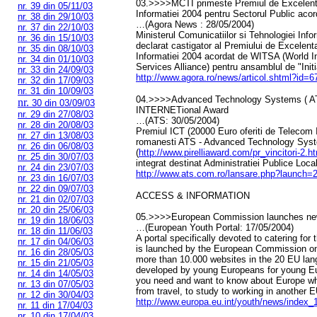
03.>>>>MCTI primeste Premiul de Excelenta
nr. 39 din 05/11/03
Informatiei 2004 pentru Sectorul Public ac
nr. 38 din 29/10/03
…(Agora News : 28/05/2004)
nr. 37 din 22/10/03
Ministerul Comunicatiilor si Tehnologiei Info
nr. 36 din 15/10/03
declarat castigator al Premiului de Excelent
nr. 35 din 08/10/03
Informatiei 2004 acordat de WITSA (World I
nr. 34 din 01/10/03
Services Alliance) pentru ansamblul de "Ini
nr. 33 din 24/09/03
http://www.agora.ro/news/articol.shtml?id=
nr. 32 din 17/09/03
nr. 31 din 10/09/03
04.>>>>Advanced Technology Systems ( ATS )
nr.
30 din 03/09/03
INTERNETional Award
nr. 29 din 27/08/03
…(ATS: 30/05/2004)
nr. 28 din 20/08/03
Premiul ICT (20000 Euro oferiti de Telecom It
nr. 27 din 13/08/03
romanesti ATS - Advanced Technology Syst
nr. 26 din 06/08/03
(
http://www.pirelliaward.com/pr_vincitori-2.h
nr. 25 din 30/07/03
integrat destinat Administratiei Publice Loc
nr. 24 din 23/07/03
http://www.ats.com.ro/lansare.php?launch=
nr. 23 din 16/07/03
nr. 22 din 09/07/03
ACCESS & INFORMATION
nr. 21 din 02/07/03
nr. 20 din 25/06/03
05.>>>>European Commission launches new 
nr. 19 din 18/06/03
…(European Youth Portal: 17/05/2004)
nr. 18 din 11/06/03
A portal specifically devoted to catering fo
nr. 17 din 04/06/03
is launched by the European Commission on
nr. 16 din 28/05/03
more than 10.000 websites in the 20 EU lan
nr. 15 din 21/05/03
developed by young Europeans for young Eu
nr. 14 din 14/05/03
you need and want to know about Europe whi
nr. 13 din 07/05/03
from travel, to study to working in another 
nr. 12 din 30/04/03
http://www.europa.eu.int/youth/news/index_
nr. 11 din 17/04/03
nr. 10 din 17/04/03