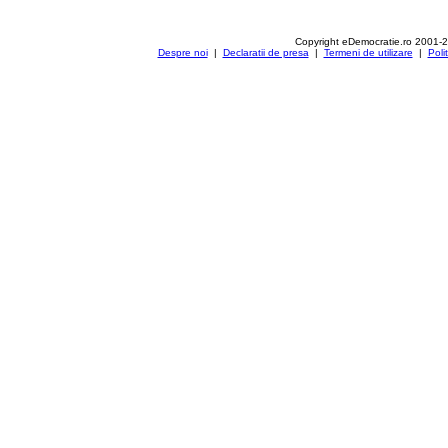
Copyright eDemocratie.ro 2001-
Despre noi
|
Declaratii de presa
|
Termeni de utilizare
|
Poli