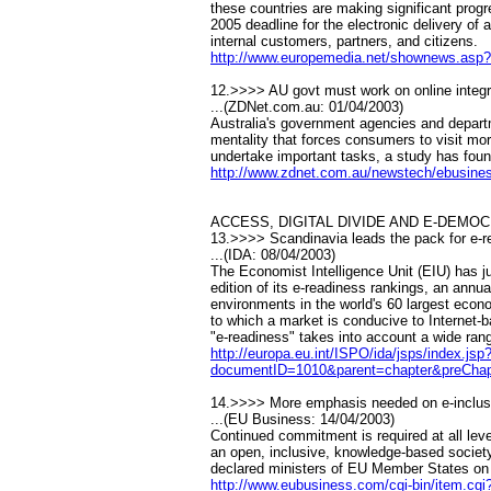
these countries are making significant pro
2005 deadline for the electronic delivery of 
internal customers, partners, and citizens.
http://www.europemedia.net/shownews.asp?
12.>>>> AU govt must work on online integra
...(ZDNet.com.au: 01/04/2003)
Australia's government agencies and depart
mentality that forces consumers to visit mo
undertake important tasks, a study has foun
http://www.zdnet.com.au/newstech/ebusine
ACCESS, DIGITAL DIVIDE AND E-DEMO
13.>>>> Scandinavia leads the pack for e-r
...(IDA: 08/04/2003)
The Economist Intelligence Unit (EIU) has j
edition of its e-readiness rankings, an ann
environments in the world's 60 largest econ
to which a market is conducive to Internet-b
"e-readiness" takes into account a wide rang
http://europa.eu.int/ISPO/ida/jsps/index.
documentID=1010&parent=chapter&preChap
14.>>>> More emphasis needed on e-inclusi
...(EU Business: 14/04/2003)
Continued commitment is required at all leve
an open, inclusive, knowledge-based society 
declared ministers of EU Member States on 1
http://www.eubusiness.com/cgi-bin/item.