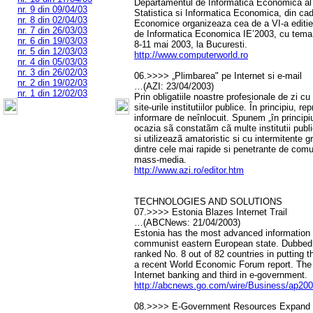
Departamentul de Informatica Economica al F
nr. 9 din 09/04/03
Statistica si Informatica Economica, din ca
nr. 8 din 02/04/03
Economice organizeaza cea de a VI-a editie 
nr. 7 din 26/03/03
de Informatica Economica IE’2003, cu te
nr. 6 din 19/03/03
8-11 mai 2003, la Bucuresti.
nr. 5 din 12/03/03
http://www.computerworld.ro
nr. 4 din 05/03/03
nr. 3 din 26/02/03
06.>>>> „Plimbarea" pe Internet si e-mail
nr. 2 din 19/02/03
…(AZI: 23/04/2003)
nr. 1 din 12/02/03
Prin obligatiile noastre profesionale de zi c
site-urile institutiilor publice. În principiu, r
informare de neînlocuit. Spunem „în princip
ocazia sã constatãm cã multe institutii publ
si utilizeazã amatoristic si cu intermitente g
dintre cele mai rapide si penetrante de comu
mass-media.
http://www.azi.ro/editor.htm
TECHNOLOGIES AND SOLUTIONS
07.>>>> Estonia Blazes Internet Trail
…(ABCNews: 21/04/2003)
Estonia has the most advanced information i
communist eastern European state. Dubbed 
ranked No. 8 out of 82 countries in putting t
a recent World Economic Forum report. The 
Internet banking and third in e-government.
http://abcnews.go.com/wire/Business/ap20
08.>>>> E-Government Resources Expand