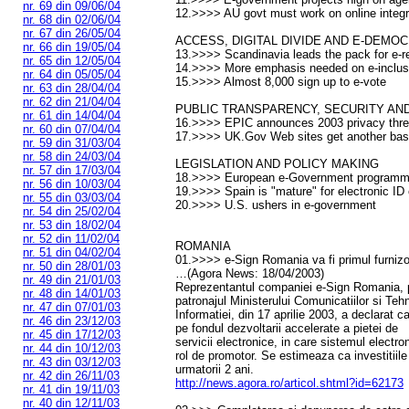
nr. 69 din 09/06/04
12.>>>> AU govt must work on online integra
nr. 68 din 02/06/04
nr. 67 din 26/05/04
ACCESS, DIGITAL DIVIDE AND E-DEMO
nr. 66 din 19/05/04
13.>>>> Scandinavia leads the pack for e-r
nr. 65 din 12/05/04
14.>>>> More emphasis needed on e-inclusi
nr. 64 din 05/05/04
15.>>>> Almost 8,000 sign up to e-vote
nr. 63 din 28/04/04
nr. 62 din 21/04/04
PUBLIC TRANSPARENCY, SECURITY AND
nr. 61 din 14/04/04
16.>>>> EPIC announces 2003 privacy thre
nr. 60 din 07/04/04
17.>>>> UK.Gov Web sites get another bas
nr. 59 din 31/03/04
nr. 58 din 24/03/04
LEGISLATION AND POLICY MAKING
nr. 57 din 17/03/04
18.>>>> European e-Government programm
nr. 56 din 10/03/04
19.>>>> Spain is "mature" for electronic ID
nr. 55 din 03/03/04
20.>>>> U.S. ushers in e-government
nr. 54 din 25/02/04
nr. 53 din 18/02/04
nr. 52 din 11/02/04
ROMANIA
nr. 51 din 04/02/04
01.>>>> e-Sign Romania va fi primul furniz
nr. 50 din 28/01/03
…(Agora News: 18/04/2003)
nr. 49 din 21/01/03
Reprezentantul companiei e-Sign Romania, pr
nr. 48 din 14/01/03
patronajul Ministerului Comunicatiilor si Teh
nr. 47 din 07/01/03
Informatiei, din 17 aprilie 2003, a declarat 
nr. 46 din 23/12/03
pe fondul dezvoltarii accelerate a pietei de
nr. 45 din 17/12/03
servicii electronice, in care sistemul electron
nr. 44 din 10/12/03
rol de promotor. Se estimeaza ca investitiile
nr. 43 din 03/12/03
urmatorii 2 ani.
nr. 42 din 26/11/03
http://news.agora.ro/articol.shtml?id=62173
nr. 41 din 19/11/03
nr. 40 din 12/11/03