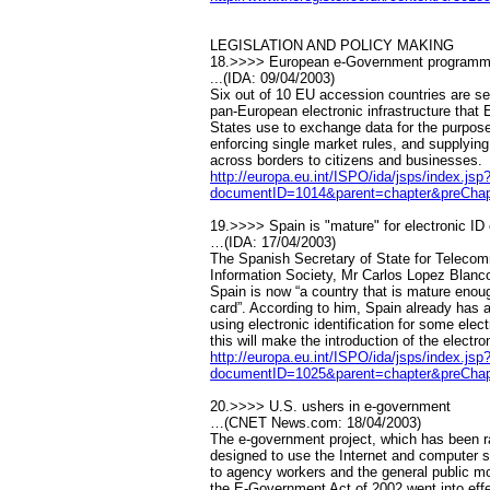
LEGISLATION AND POLICY MAKING
18.>>>> European e-Government programm
...(IDA: 09/04/2003)
Six out of 10 EU accession countries are set
pan-European electronic infrastructure that
States use to exchange data for the purpose
enforcing single market rules, and supplyin
across borders to citizens and businesses.
http://europa.eu.int/ISPO/ida/jsps/index.
documentID=1014&parent=chapter&preChap
19.>>>> Spain is "mature" for electronic ID
…(IDA: 17/04/2003)
The Spanish Secretary of State for Teleco
Information Society, Mr Carlos Lopez Blanco
Spain is now “a country that is mature enoug
card”. According to him, Spain already has 
using electronic identification for some elec
this will make the introduction of the electro
http://europa.eu.int/ISPO/ida/jsps/index.
documentID=1025&parent=chapter&preChap
20.>>>> U.S. ushers in e-government
…(CNET News.com: 18/04/2003)
The e-government project, which has been r
designed to use the Internet and computer s
to agency workers and the general public mo
the E-Government Act of 2002 went into effec