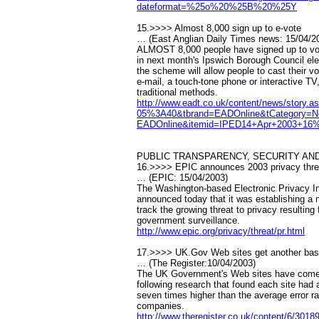
dateformat=%25o%20%25B%20%25Y
15.>>>> Almost 8,000 sign up to e-vote
… (East Anglian Daily Times news: 15/04/2
ALMOST 8,000 people have signed up to vot
in next month's Ipswich Borough Council elec
the scheme will allow people to cast their v
e-mail, a touch-tone phone or interactive TV
traditional methods.
http://www.eadt.co.uk/content/news/story
05%3A40&tbrand=EADOnline&tCategory=N
EADOnline&itemid=IPED14+Apr+2003+1
PUBLIC TRANSPARENCY, SECURITY AND
16.>>>> EPIC announces 2003 privacy thre
… (EPIC: 15/04/2003)
The Washington-based Electronic Privacy I
announced today that it was establishing a 
track the growing threat to privacy resulting
government surveillance.
http://www.epic.org/privacy/threat/pr.html
17.>>>> UK.Gov Web sites get another bas
… (The Register:10/04/2003)
The UK Government's Web sites have come i
following research that found each site had 
seven times higher than the average error ra
companies.
http://www.theregister.co.uk/content/6/3018