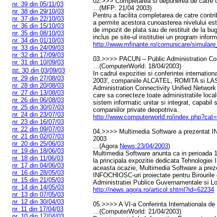
02.>>> Completarea si depunerea de catre con
nr. 39 din 05/11/03
…(MFP: 21/04 2003)
nr. 38 din 29/10/03
Pentru a facilita completarea de catre contrib
nr. 37 din 22/10/03
a permite acestora cunoasterea nivelului esti
nr. 36 din 15/10/03
de impozit de plata sau de restituit de la bug
nr. 35 din 08/10/03
inclus pe site-ul institutiei un program infor
nr. 34 din 01/10/03
http://www.mfinante.ro/comunicare/simular
nr. 33 din 24/09/03
nr. 32 din 17/09/03
03.>>>> PACUN – Public Administration Con
nr. 31 din 10/09/03
…(ComputerWorld: 18/04/2003)
nr.
30 din 03/09/03
In cadrul expozitiei si conferintei internatio
nr. 29 din 27/08/03
2003', companiile ALCATEL, ROMITA si LA
nr. 28 din 20/08/03
Administration Connectivity Unified Network
nr. 27 din 13/08/03
care sa conecteze toate administratiile locale
nr. 26 din 06/08/03
sistem informatic unitar si integrat, capabil s
nr. 25 din 30/07/03
companiilor private deopotriva.
nr. 24 din 23/07/03
http://www.computerworld.ro/index.php?
nr. 23 din 16/07/03
nr. 22 din 09/07/03
04.>>>> Multimedia Software a prezentat 
nr. 21 din 02/07/03
2003
nr. 20 din 25/06/03
…(Agora
News:23/04/2003
)
nr. 19 din 18/06/03
Multimedia Software anunta ca in perioada 15 
nr. 18 din 11/06/03
la principala expozitie dedicata Tehnologiei
nr. 17 din 04/06/03
aceasta ocazie, Multimedia Software a pre
nr. 16 din 28/05/03
INFOCHIOSC-uri proiectate pentru Birourile d
nr. 15 din 21/05/03
Administratiei Publice Guvernamentale si Lo
nr. 14 din 14/05/03
http://news.agora.ro/articol.shtml?id=62234
nr. 13 din 07/05/03
nr. 12 din 30/04/03
05.>>>> A VI-a Conferinta Internationala d
nr. 11 din 17/04/03
…(ComputerWorld: 21/04/2003)
nr. 10 din 17/04/03