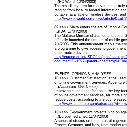
...(PC World: 10/04/2003)
The next likely step for e-government: truly
ranging from local to federal information and
portable, available on wireless devices, an
http://www.pcworld.com/news/article/0,aid,
09.>>>> Malta enters the era of "Mobile G
…(IDA: 17/04/2003)
The Maltese Minister of Justice and Local 
officially launched the first set of mobile g
7/4/2003. This announcement marks the com
a programme to give access to government 
other mobile devices.
http://europa.eu.int/ISPO/ida/jsps/index.
documentID=1027&parent=chapter&preChap
EVENTS, OPINIONS, ANALYSES
10.>>>> Customer Satisfaction is the Leadi
of Online Government Services, Accenture 
…(Accenture: 08/04/2003)
Improving citizen satisfaction is the key fa
of online government services, far more sign
reduce costs, according to a study released
http://www.accenture.com/xd/xd.asp?it=e
11.>>>> E-government projects high on age
...(Europemedia.net: 11/04/2003)
A series of studies on the status of e-govern
France, Germany, and Italy, from market r