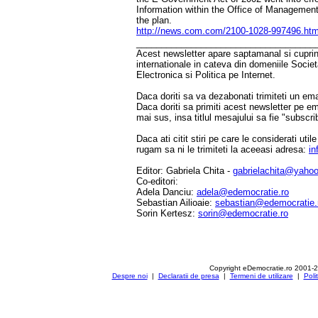
Information within the Office of Managemen
the plan.
http://news.com.com/2100-1028-997496.htm
____________________________________
Acest newsletter apare saptamanal si cuprinde
internationale in cateva din domeniile Socie
Electronica si Politica pe Internet.
Daca doriti sa va dezabonati trimiteti un ema
Daca doriti sa primiti acest newsletter pe e
mai sus, insa titlul mesajului sa fie "subscri
Daca ati citit stiri pe care le considerati util
rugam sa ni le trimiteti la aceeasi adresa:
in
Editor: Gabriela Chita -
gabrielachita@yaho
Co-editori:
Adela Danciu:
adela@edemocratie.ro
Sebastian Ailioaie:
sebastian@edemocratie.
Sorin Kertesz:
sorin@edemocratie.ro
Copyright eDemocratie.ro 2001-
Despre noi
|
Declaratii de presa
|
Termeni de utilizare
|
Poli