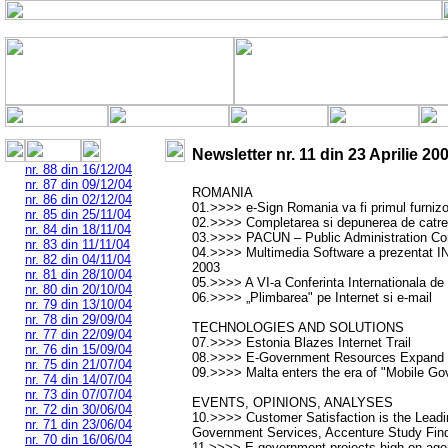
Newsletter nr.
11
din
23 Aprilie 20
nr. 88 din 16/12/04
nr. 87 din 09/12/04
ROMANIA
nr. 86 din 02/12/04
01.>>>> e-Sign Romania va fi primul furniz
nr. 85 din 25/11/04
02.>>>> Completarea si depunerea de catre co
nr. 84 din 18/11/04
03.>>>> PACUN – Public Administration Con
nr. 83 din 11/11/04
04.>>>> Multimedia Software a prezentat 
nr. 82 din 04/11/04
2003
nr. 81 din 28/10/04
05.>>>> A VI-a Conferinta Internationala d
nr. 80 din 20/10/04
06.>>>> „Plimbarea" pe Internet si e-mail
nr. 79 din 13/10/04
nr. 78 din 29/09/04
TECHNOLOGIES AND SOLUTIONS
nr. 77 din 22/09/04
07.>>>> Estonia Blazes Internet Trail
nr. 76 din 15/09/04
08.>>>> E-Government Resources Expand
nr. 75 din 21/07/04
09.>>>> Malta enters the era of "Mobile G
nr. 74 din 14/07/04
nr. 73 din 07/07/04
EVENTS, OPINIONS, ANALYSES
nr. 72 din 30/06/04
10.>>>> Customer Satisfaction is the Leadin
nr. 71 din 23/06/04
Government Services, Accenture Study Fin
nr. 70 din 16/06/04
11.>>>> E-government projects high on age