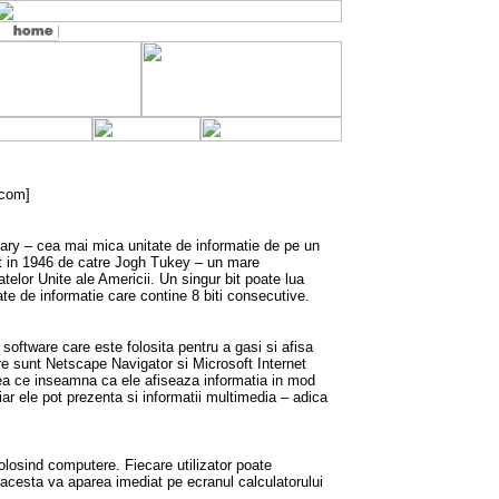
.com]
nary – cea mai mica unitate de informatie de pe un
it in 1946 de catre Jogh Tukey – un mare
atelor Unite ale Americii. Un singur bit poate lua
ate de informatie care contine 8 biti consecutive.
software care este folosita pentru a gasi si afisa
re sunt Netscape Navigator si Microsoft Internet
ea ce inseamna ca ele afiseaza informatia in mod
hiar ele pot prezenta si informatii multimedia – adica
 folosind computere. Fiecare utilizator poate
 acesta va aparea imediat pe ecranul calculatorului