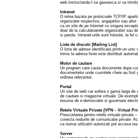
web instructandu-l sa gaseasca si sa trimit
Intranet
O retea bazata pe protocoale TCP/IP apartin
organizatie respective, angajatilor sau altor
ca un site de pe Internet cu singura exceptie
doar de la calculatoarele organizatiei sau d
si parola. Intranet-urile sunt folosite, la fel 
Liste de discutii [Mailing List]
O lista de adrese identificata printr-un 
trimis la adresa listei este distribuit automa
Motor de cautare
Un program care cauta documente dupa cuvin
documentelor unde cuvintele cheie au fost g
ordinea relevantei.
Portal
Un site de web car eofera o gama larga de s
de cautare si magazine virtuale. De exempl
resurse de e-democratie si guvernare elect
Retele Virtuale Private [VPN – Virtual Pr
Prescurtarea pentru retele virtuale private –
conecta nodurile de comunicatie private. Ac
ca numai utilizatrii autorizati pot accesa res
Server