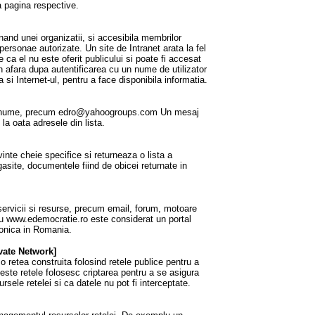
a pagina respective.
and unei organizatii, si accesibila membrilor
 personae autorizate. Un site de Intranet arata la fel
 ca el nu este oferit publicului si poate fi accesat
in afara dupa autentificarea cu un nume de utilizator
ca si Internet-ul, pentru a face disponibila informatia.
unic nume, precum edro@yahoogroups.com Un mesaj
t la oata adresele din lista.
te cheie specifice si returneaza o lista a
asite, documentele fiind de obicei returnate in
ervicii si resurse, precum email, forum, motoare
u www.edemocratie.ro este considerat un portal
ronica in Romania.
ivate Network]
 o retea construita folosind retele publice pentru a
este retele folosesc criptarea pentru a se asigura
ursele retelei si ca datele nu pot fi interceptate.