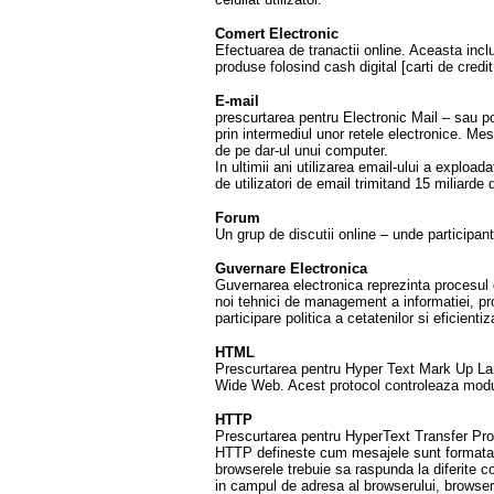
Comert Electronic
Efectuarea de tranactii online. Aceasta in
produse folosind cash digital [carti de credit
E-mail
prescurtarea pentru Electronic Mail – sau p
prin intermediul unor retele electronice. Mesa
de pe dar-ul unui computer.
In ultimii ani utilizarea email-ului a explo
de utilizatori de email trimitand 15 miliarde
Forum
Un grup de discutii online – unde particip
Guvernare Electronica
Guvernarea electronica reprezinta procesul de
noi tehnici de management a informatiei, pro
participare politica a cetatenilor si eficienti
HTML
Prescurtarea pentru Hyper Text Mark Up Lan
Wide Web. Acest protocol controleaza modul 
HTTP
Prescurtarea pentru HyperText Transfer Prot
HTTP defineste cum mesajele sunt formatate
browserele trebuie sa raspunda la diferite
in campul de adresa al browserului, browser