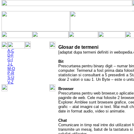
Glosar de termeni
A-C
[adaptat dupa termeni definiti in webopedia
D-F
G-I
Bit
J-L
Prescurtarea pentru binary digit – numar bi
M-O
computer. Termenul a fost prima data folos
P-R
statistician si consultant a 5 presedinti a St
S-U
doar 2 valori o sau 1. Un Byte – este o unit
V-Z
Browser
Prescurtarea pentru web browser,o aplicatie 
paginile de web. Cele mai folosite 2 browse
Explorer. Amblee sunt browsere grafice, ce
grafic – atat imagini cat si text. Mai mult c
date in format audio, video si animatie.
Chat
Comunicare in timp real intre doi utilizatori
transmite un mesaj, batut de la tastatura si
celuilat utilizator.