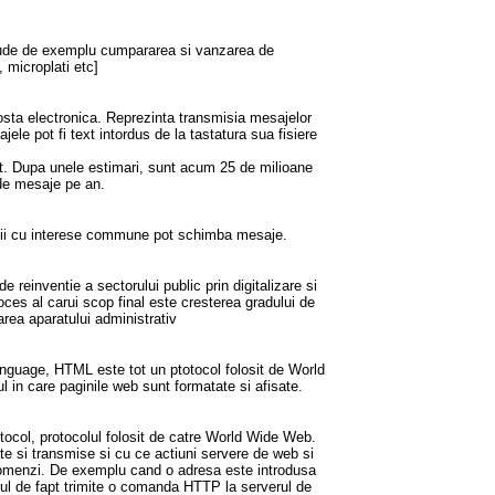
clude de exemplu cumpararea si vanzarea de
, microplati etc]
osta electronica. Reprezinta transmisia mesajelor
jele pot fi text intordus de la tastatura sua fisiere
adat. Dupa unele estimari, sunt acum 25 de milioane
 de mesaje pe an.
antii cu interese commune pot schimba mesaje.
 reinventie a sectorului public prin digitalizare si
ces al carui scop final este cresterea gradului de
zarea aparatului administrativ
guage, HTML este tot un ptotocol folosit de World
in care paginile web sunt formatate si afisate.
ocol, protocolul folosit de catre World Wide Web.
 si transmise si cu ce actiuni servere de web si
 comenzi. De exemplu cand o adresa este introdusa
ul de fapt trimite o comanda HTTP la serverul de