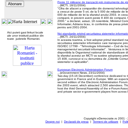
Peste 11 milioane de tranzactii prin instrumente de pl
...(MCTI, 18/11/2004)
"Cifra de afaceri a companiilor din domeniul tehnologie
a crescut de peste 5 ori, de la 5 000 de miliarde de le
000 de miliarde de lei la sfarsitul anului 2003. in cee
companii, in prezent avem peste 8 400 de companii, f
2000." a declarat, astazi, 18 noiembrie, Ministrul Comu
Informatiei, Adriana ticau, in conferinta de presa privin
pentru anii 2001-2004.
Aici puteti gasi linkuri locale
Noi standarde privind securitatea sistemelor informati
ale unor institutii publice din
...(MCTI, 24/11/2004)
toate judetele Romaniei.
In aceasta toamna, a fost adoptat primul standard nat
securitatea sistemelor informatice care transpune pre
ISO/IEC 17799 - "Tehnologia Informatiei – Cod de bu
managementul securitatii informatiei". Versiunea in 
disponibila la Organismul national de standardizare
la sfarsitul acestui an MCTI va sustine adoptarea prim
15 408, cunoscut si cu denumirea de „Criteriile Comun
sistemelor si aplicatiilor".
European Electronic Administration Forum
...(eGovernment News, 23/11/2004)
Two-day (15-16 December) conference dedicated to t
government in France and in Europe. With an expect
second edition of the Electronic Administration Forum 
the 2003 event, which attracted 2,500 attendees. This
host the third General Assembly of the e-Forum Associ
and private sector e-government players from across
Copyright eDemocratie.ro 2001 -
Despre noi
|
Declaratii de presa
|
Termeni de utilizare
|
Poli