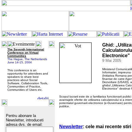
G
hid: „Utiliz
The Seventh International
Calculatorului
Conference on Virtual
Electronice"
Communities
The Hague, The Netherlands
9 Mai 2005
June 14-15, 2004
Ministerul Comunicatii
This conference is an
Informatiei, impreuna 
opportunity for attendees and
(Initiativa Romana pen
speakers to share best
finantat de catre Agen
practices about Social
Dezvoltare (USAID), a
Software, Collaboration Tools,
ghidul „Utilizarea Calcu
Communities of Practice,
Electronice" destinat f
Communities of Users etc.
Scopul lucrarii este de a familiariza functionarii publici c
avantajele oferite de utilizarea calculatorului si a intern
potentialul guvernarii electronice (e-Guvernare) pentru a
publice.
Pentru abonare la
Newsletter, introduceti
adresa dvs. de email:
Newsletter
: cele mai recente stiri