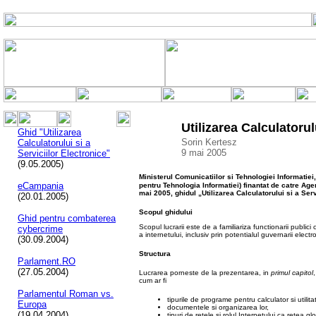
Utilizarea Calculatorul
Ghid "Utilizarea
Sorin Kertesz
Calculatorului si a
9 mai 2005
Serviciilor Electronice"
(9.05.2005)
Ministerul Comunicatiilor si Tehnologiei Informatiei
eCampania
pentru Tehnologia Informatiei) finantat de catre Age
mai 2005, ghidul „Utilizarea Calculatorului si a Serv
(20.01.2005)
Scopul
ghidului
Ghid pentru combaterea
Scopul lucrarii este de a familiariza functionarii publici c
cybercrime
a internetului, inclusiv prin potentialul guvernarii electr
(30.09.2004)
Structura
Parlament.RO
(27.05.2004)
Lucrarea porneste de la prezentarea, in
primul capitol
cum ar fi
Parlamentul Roman vs.
tipurile de programe pentru calculator si utilitat
Europa
documentele si organizarea lor,
(19.04.2004)
tipuri de retele si rolul Internetului ca retea gl