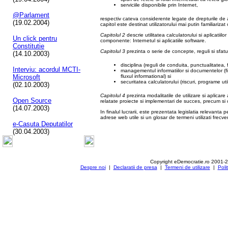
serviciile disponibile prin Internet,
@Parlament
respectiv cateva considerente legate de drepturile de a
(19.02.2004)
capitol este destinat utilizatorului mai putin familiarizat
Capitolul 2
descrie utilitatea calculatorului si aplicatiil
Un click pentru
componente: Internetul si aplicatiile software.
Constitutie
Capitolul 3
prezinta o serie de concepte, reguli si sfaturi
(14.10.2003)
disciplina (reguli de conduita, punctualitatea, 
Interviu: acordul MCTI-
managementul informatiilor si documentelor (fisi
Microsoft
fluxul informational) si
securitatea calculatorului (riscuri, programe utili
(02.10.2003)
Capitolul 4
prezinta modalitatile de utilizare si aplicar
Open Source
relatate proiecte si implementari de succes, precum si c
(14.07.2003)
In finalul lucrarii, este prezentata legislatia relevanta 
adrese web utile si un glosar de termeni utilizati frecv
e-Casuta Deputatilor
(30.04.2003)
Copyright eDemocratie.ro 2001-
Despre noi
|
Declaratii de presa
|
Termeni de utilizare
|
Poli