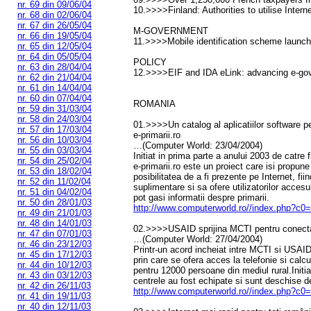
nr. 69 din 09/06/04
10.>>>>Finland: Authorities to utilise Intern
nr. 68 din 02/06/04
nr. 67 din 26/05/04
M-GOVERNMENT
nr. 66 din 19/05/04
11.>>>>Mobile identification scheme launch
nr. 65 din 12/05/04
nr. 64 din 05/05/04
POLICY
nr. 63 din 28/04/04
12.>>>>EIF and IDA eLink: advancing e-gove
nr. 62 din 21/04/04
nr. 61 din 14/04/04
nr. 60 din 07/04/04
ROMANIA
nr. 59 din 31/03/04
nr. 58 din 24/03/04
01.>>>>Un catalog al aplicatiilor software pe
nr. 57 din 17/03/04
e-primarii.ro
nr. 56 din 10/03/04
…(Computer World: 23/04/2004)
nr. 55 din 03/03/04
Initiat in prima parte a anului 2003 de catre 
nr. 54 din 25/02/04
e-primarii.ro este un proiect care isi propune
nr. 53 din 18/02/04
posibilitatea de a fi prezente pe Internet, fiin
nr. 52 din 11/02/04
suplimentare si sa ofere utilizatorilor accesu
nr. 51 din 04/02/04
pot gasi informatii despre primarii.
nr. 50 din 28/01/03
http://www.computerworld.ro//index.php?c0=
nr. 49 din 21/01/03
nr. 48 din 14/01/03
02.>>>>USAID sprijina MCTI pentru conectare
nr. 47 din 07/01/03
…(Computer World: 27/04/2004)
nr. 46 din 23/12/03
Printr-un acord incheiat intre MCTI si USAID,
nr. 45 din 17/12/03
prin care se ofera acces la telefonie si calc
nr. 44 din 10/12/03
pentru 12000 persoane din mediul rural.Initiat
nr. 43 din 03/12/03
centrele au fost echipate si sunt deschise de
nr. 42 din 26/11/03
http://www.computerworld.ro//index.php?c0=
nr. 41 din 19/11/03
nr. 40 din 12/11/03