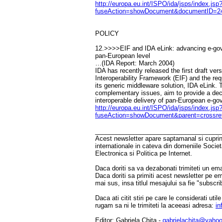
http://europa.eu.int/ISPO/ida/jsps/index.jsp
fuseAction=showDocument&documentID=24
POLICY
12.>>>>EIF and IDA eLink: advancing e-gove
pan-European level
…(IDA Report: March 2004)
IDA has recently released the first draft ver
Interoperability Framework (EIF) and the req
its generic middleware solution, IDA eLink.
complementary issues, aim to provide a deci
interoperable delivery of pan-European e-go
http://europa.eu.int/ISPO/ida/jsps/index.jsp
fuseAction=showDocument&parent=crossr
____________________________________
Acest newsletter apare saptamanal si cuprinde
internationale in cateva din domeniile Socie
Electronica si Politica pe Internet.
Daca doriti sa va dezabonati trimiteti un ema
Daca doriti sa primiti acest newsletter pe e
mai sus, insa titlul mesajului sa fie "subscri
Daca ati citit stiri pe care le considerati util
rugam sa ni le trimiteti la aceeasi adresa:
in
Editor: Gabriela Chita -
gabrielachita@yaho