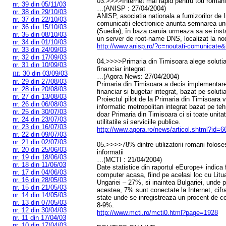
03.>>>>Internet mai rapid pentru toti români
nr. 39 din 05/11/03
…(ANISP : 27/04/2004)
nr. 38 din 29/10/03
ANISP, asociatia nationala a furnizorilor de In
nr. 37 din 22/10/03
comunicatii electronice anunta semnarea un
nr. 36 din 15/10/03
(Suedia), în baza caruia urmeaza sa se inst
nr. 35 din 08/10/03
un server de root-name DNS, localizat la n
nr. 34 din 01/10/03
http://www.anisp.ro/?c=noutati-comunicat
nr. 33 din 24/09/03
nr. 32 din 17/09/03
04.>>>>Primaria din Timisoara alege solut
nr. 31 din 10/09/03
financiar integrat
nr.
30 din 03/09/03
…(Agora News: 27/04/2004)
nr. 29 din 27/08/03
Primaria din Timisoara a decis implementar
nr. 28 din 20/08/03
financiar si bugetar integrat, bazat pe sol
nr. 27 din 13/08/03
Proiectul pilot de la Primaria din Timisoara 
nr. 26 din 06/08/03
informatic metropolitan integrat bazat pe te
nr. 25 din 30/07/03
doar Primaria din Timisoara ci si toate unita
nr. 24 din 23/07/03
utilitatile si serviciile publice.
nr. 23 din 16/07/03
http://www.agora.ro/news/articol.shtml?id=
nr. 22 din 09/07/03
nr. 21 din 02/07/03
05.>>>>78% dintre utilizatorii romani folose
nr. 20 din 25/06/03
informatii
nr. 19 din 18/06/03
…(MCTI : 21/04/2004)
nr. 18 din 11/06/03
Date statistice din raportul eEurope+ indica
nr. 17 din 04/06/03
computer acasa, fiind pe acelasi loc cu Litu
nr. 16 din 28/05/03
Ungariei – 27%, si inaintea Bulgariei, unde 
nr. 15 din 21/05/03
acestea, 7% sunt conectate la Internet, cifr
nr. 14 din 14/05/03
state unde se inregistreaza un procent de c
nr. 13 din 07/05/03
8-9%.
nr. 12 din 30/04/03
http://www.mcti.ro/mcti0.html?page=1928
nr. 11 din 17/04/03
nr. 10 din 17/04/03