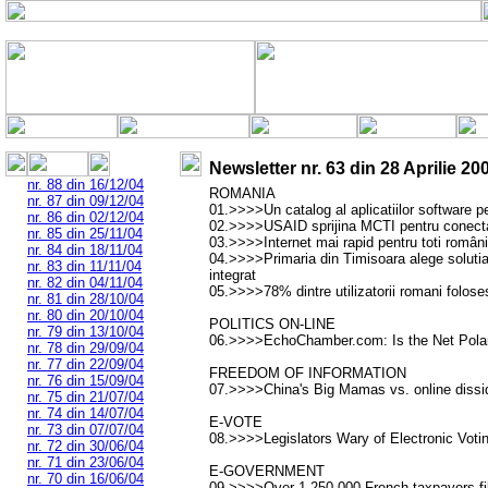
Newsletter nr.
63
din
28 Aprilie 20
nr. 88 din 16/12/04
ROMANIA
nr. 87 din 09/12/04
01.>>>>Un catalog al aplicatiilor software pen
nr. 86 din 02/12/04
02.>>>>USAID sprijina MCTI pentru conectare
nr. 85 din 25/11/04
03.>>>>Internet mai rapid pentru toti români
nr. 84 din 18/11/04
04.>>>>Primaria din Timisoara alege soluti
nr. 83 din 11/11/04
integrat
nr. 82 din 04/11/04
05.>>>>78% dintre utilizatorii romani foloses
nr. 81 din 28/10/04
nr. 80 din 20/10/04
POLITICS ON-LINE
nr. 79 din 13/10/04
06.>>>>EchoChamber.com: Is the Net Polari
nr. 78 din 29/09/04
nr. 77 din 22/09/04
FREEDOM OF INFORMATION
nr. 76 din 15/09/04
07.>>>>China's Big Mamas vs. online dissi
nr. 75 din 21/07/04
nr. 74 din 14/07/04
E-VOTE
nr. 73 din 07/07/04
08.>>>>Legislators Wary of Electronic Voti
nr. 72 din 30/06/04
nr. 71 din 23/06/04
E-GOVERNMENT
nr. 70 din 16/06/04
09.>>>>Over 1,250,000 French taxpayers filed