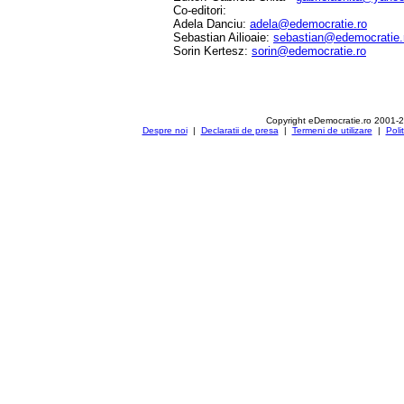
Co-editori:
Adela Danciu:
adela@edemocratie.ro
Sebastian Ailioaie:
sebastian@edemocratie.
Sorin Kertesz:
sorin@edemocratie.ro
Copyright eDemocratie.ro 2001-
Despre noi
|
Declaratii de presa
|
Termeni de utilizare
|
Poli