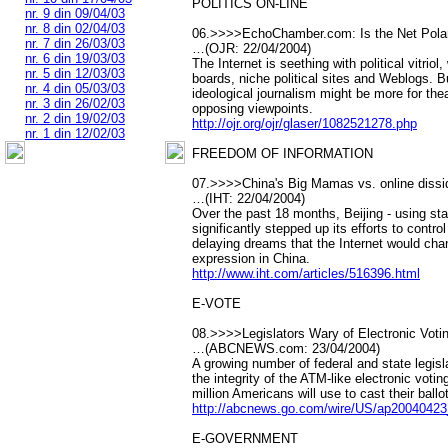
POLITICS ON-LINE
nr. 9 din 09/04/03
nr. 8 din 02/04/03
06.>>>>EchoChamber.com: Is the Net Polari
nr. 7 din 26/03/03
…(OJR: 22/04/2004)
nr. 6 din 19/03/03
The Internet is seething with political vitri
nr. 5 din 12/03/03
boards, niche political sites and Weblogs. Bu
nr. 4 din 05/03/03
ideological journalism might be more for theat
nr. 3 din 26/02/03
opposing viewpoints.
nr. 2 din 19/02/03
http://ojr.org/ojr/glaser/1082521278.php
nr. 1 din 12/02/03
FREEDOM OF INFORMATION
07.>>>>China's Big Mamas vs. online dissi
…(IHT: 22/04/2004)
Over the past 18 months, Beijing - using sta
significantly stepped up its efforts to contr
delaying dreams that the Internet would ch
expression in China.
http://www.iht.com/articles/516396.html
E-VOTE
08.>>>>Legislators Wary of Electronic Voti
…(ABCNEWS.com: 23/04/2004)
A growing number of federal and state legis
the integrity of the ATM-like electronic voti
million Americans will use to cast their ball
http://abcnews.go.com/wire/US/ap20040423
E-GOVERNMENT