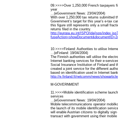
09.>>>>Over 1,250,000 French taxpayers filed
year
…(eGovernment News: 23/04/2004)
With over 1,250,000 tax returns submitted th
Government’s target for this year’s e-tax 
this figure still represents only a small fract
returns filed in the country.
http://europa.eu.int/ISPO/ida/jsps/index.jsp
fuseAction=showDocument&documentID=24
10.>>>>Finland: Authorities to utilise Intern
…(eFinland: 19/04/2004)
The Finnish authorities will utilise the elect
Internet banking services for their e-service
Social Insurance Institution of Finland and 
created a joint service for the different autho
based on identification used in Internet bank
http://e.finland.fi/netcomm/news/showarti
M-GOVERNMENT
11.>>>>Mobile identification scheme launch
services
…(eGovernment News: 19/04/2004)
Mobile telecommunications operator mobilk
the launch of its mobile identification servi
will enable Austrian citizens to digitally si
transact with government using their mobile