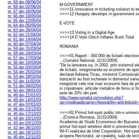
nr. 69 din 09/06/04
M-GOVERNMENT
nr. 68 din 02/06/04
>>>>11.Innovative m-ticketing solution to be
nr. 67 din 26/05/04
>>>>12.Hungary develops m-government se
nr. 66 din 19/05/04
nr. 65 din 12/05/04
E-VOTE
nr. 64 din 05/05/04
nr. 63 din 28/04/04
>>>>13.Voting in a Digital Age
nr. 62 din 21/04/04
>>>>14.E-Vote Glitch Inflates Bush Total
nr. 61 din 14/04/04
nr. 60 din 07/04/04
ROMANIA
nr. 59 din 31/03/04
nr. 58 din 24/03/04
>>>>01.Raport - 350.000 de licitatii electron
nr. 57 din 17/03/04
...(Jurnalul National, 11/11/2004)
nr. 56 din 10/03/04
"De la lansarea sa, in 2002, prin sistemul el
nr. 55 din 03/03/04
de licitatii, inregistrandu-se economii de apr
nr. 54 din 25/02/04
declarat Adriana Ticau, ministrul Comunicati
nr. 53 din 18/02/04
tranzactii au fost incheiate in domeniul sanat
nr. 52 din 11/02/04
inregistrat cele mai mari economii fata de p
nr. 51 din 04/02/04
si copiatoare, articole metalice de birou si 
nr. 50 din 28/01/03
este de 20% din pret.
nr. 49 din 21/01/03
http://www.jurnalul.ro/modules.php?
nr. 48 din 14/01/03
op=modload&name=News&file=article&sid
nr. 47 din 07/01/03
nr. 46 din 23/12/03
>>>>02.Primul hot-spot public intr-o univer
nr. 45 din 17/12/03
...(Cronica Romana, 11/11/2004)
nr. 44 din 10/12/03
Academia de Studii Economice din Bucuresti
nr. 43 din 03/12/03
primul hot-spot wireless dintr-o universitat
nr. 42 din 26/11/03
Wi-Fi realizata de Intel Corporation. Hot-spo
nr. 41 din 19/11/03
acopera Rectoratul, iar cealalta, sala de lectu
nr. 40 din 12/11/03