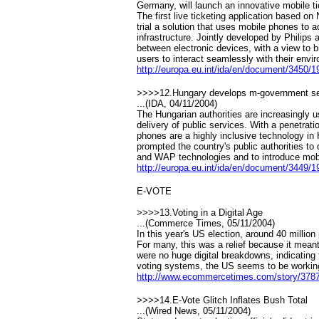
Germany, will launch an innovative mobile tic
The first live ticketing application based on
trial a solution that uses mobile phones to 
infrastructure. Jointly developed by Philip
between electronic devices, with a view to b
users to interact seamlessly with their envi
http://europa.eu.int/ida/en/document/3450/1
>>>>12.Hungary develops m-government se
...(IDA, 04/11/2004)
The Hungarian authorities are increasingly 
delivery of public services. With a penetrat
phones are a highly inclusive technology i
prompted the country's public authorities 
and WAP technologies and to introduce mobi
http://europa.eu.int/ida/en/document/3449/1
E-VOTE
>>>>13.Voting in a Digital Age
...(Commerce Times, 05/11/2004)
In this year's US election, around 40 million 
For many, this was a relief because it mean
were no huge digital breakdowns, indicating t
voting systems, the US seems to be working
http://www.ecommercetimes.com/story/3787
>>>>14.E-Vote Glitch Inflates Bush Total
...(Wired News, 05/11/2004)