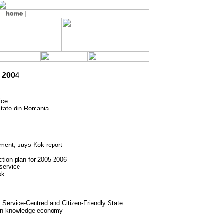
 2004
ice
sitate din Romania
nment, says Kok report
ion plan for 2005-2006
service
sk
Service-Centred and Citizen-Friendly State
 in knowledge economy