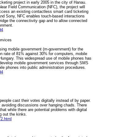
keting project in early 2005 in the city of Hanau.
 Near Field Communication (NFC), the project will
access an existing contactless smart card ticketing
s and Sony, NFC enables touch-based interactions
ridge the connectivity gap and to allow connected
ronment.
94
rvices
using mobile government (m-government) for the
ion rate of 81% against 30% for computers, mobile
n Hungary. This widespread use of mobile phones has
to develop mobile government services through SMS
le phones into public administration procedures.
94
people cast their votes digitally instead of by paper.
t avoiding discussions over hanging chads. There
hat while there are potential problems with digital
 out the kinks.
2.html