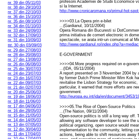
profesorii Academiei de Studii Economice vor
nr. 39 din 05/11/03
si la Internet.
nr. 38 din 29/10/03
http://www.cronicaromana.ro/primul-hot-spot-
nr. 37 din 22/10/03
nr. 36 din 15/10/03
>>>>03.La Opera prin e-bilet
nr. 35 din 08/10/03
...(Gardianul, 10/11/2004)
nr. 34 din 01/10/03
Opera Romana din Bucuresti si DotCommerc
nr. 33 din 24/09/03
prima initiativa de comert electronic in domen
nr. 32 din 17/09/03
spectacole, se arata intr-un comunicat al Mini
nr. 31 din 10/09/03
http://www.gardianul.ro/index.php?a=media
nr.
30 din 03/09/03
nr. 29 din 27/08/03
E-GOVERNMENT
nr. 28 din 20/08/03
nr. 27 din 13/08/03
>>>>04.More progress required on e-gover
nr. 26 din 06/08/03
...(IDA, 05/11/2004)
nr. 25 din 30/07/03
A report presented on 3 November 2004 by a
nr. 24 din 23/07/03
by former Dutch Prime Minister Wim Kok has 
nr. 23 din 16/07/03
revitalise the Lisbon Strategy for economic,
nr. 22 din 09/07/03
particular, it warned that more efforts are n
nr. 21 din 02/07/03
government.
nr. 20 din 25/06/03
http://europa.eu.int/ida/en/document/3453/1
nr. 19 din 18/06/03
nr. 18 din 11/06/03
nr. 17 din 04/06/03
>>>>05.The Rise of Open-Source Politics
nr. 16 din 28/05/03
...(The Nation, 09/11/2004)
nr. 15 din 21/05/03
Open-source politics is still a long way off.
nr. 14 din 14/05/03
allowing any software developer to see the 
nr. 13 din 07/05/03
political organizing, open source would mean
nr. 12 din 30/04/03
implementation to the community, letting co
nr. 11 din 17/04/03
actions, being able to shift resources away
nr. 10 din 17/04/03