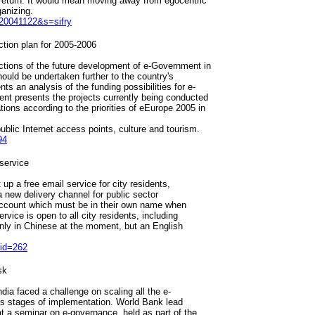
 return. It would mean moving away from egocentric
ganizing.
=20041122&s=sifry
ion plan for 2005-2006
ections of the future development of e-Government in
hould be undertaken further to the country's
s an analysis of the funding possibilities for e-
ent presents the projects currently being conducted
tions according to the priorities of eEurope 2005 in
 public Internet access points, culture and tourism.
94
service
up a free email service for city residents,
 new delivery channel for public sector
account which must be in their own name when
vice is open to all city residents, including
only in Chinese at the moment, but an English
eid=262
sk
ndia faced a challenge on scaling all the e-
ous stages of implementation. World Bank lead
at a seminar on e-governance, held as part of the