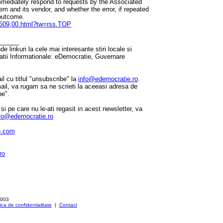
immediately respond to requests by the Associated
em and its vendor, and whether the error, if repeated
 outcome.
5609,00.html?tw=rss.TOP
______
 linkuri la cele mai interesante stiri locale si
tatii Informationale: eDemocratie, Guvernare
il cu titlul "unsubscribe" la
info@edemocratie.ro
.
mail, va rugam sa ne scrieti la aceeasi adresa de
be".
e si pe care nu le-ati regasit in acest newsletter, va
fo@edemocratie.ro
o.com
ro
2003
tica de confidentialitate
|
Contact