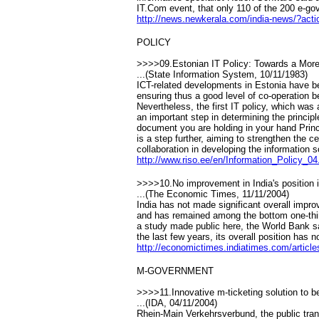
IT.Com event, that only 110 of the 200 e-go
http://news.newkerala.com/india-news/?act
POLICY
>>>>09.Estonian IT Policy: Towards a More 
...(State Information System, 10/11/1983)
ICT-related developments in Estonia have be
ensuring thus a good level of co-operation b
Nevertheless, the first IT policy, which wa
an important step in determining the princip
document you are holding in your hand Princ
is a step further, aiming to strengthen the 
collaboration in developing the information s
http://www.riso.ee/en/Information_Policy_04
>>>>10.No improvement in India's position
...(The Economic Times, 11/11/2004)
India has not made significant overall impr
and has remained among the bottom one-thi
a study made public here, the World Bank sa
the last few years, its overall position has
http://economictimes.indiatimes.com/artic
M-GOVERNMENT
>>>>11.Innovative m-ticketing solution to be
...(IDA, 04/11/2004)
Rhein-Main Verkehrsverbund, the public trans