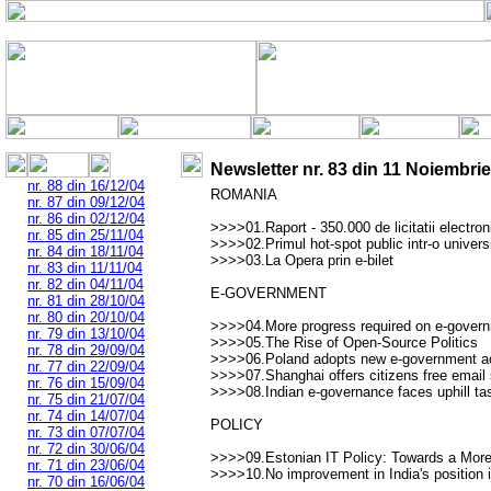
Newsletter nr.
83
din
11 Noiembrie
nr. 88 din 16/12/04
ROMANIA
nr. 87 din 09/12/04
nr. 86 din 02/12/04
>>>>01.Raport - 350.000 de licitatii electron
nr. 85 din 25/11/04
>>>>02.Primul hot-spot public intr-o univer
nr. 84 din 18/11/04
>>>>03.La Opera prin e-bilet
nr. 83 din 11/11/04
nr. 82 din 04/11/04
E-GOVERNMENT
nr. 81 din 28/10/04
nr. 80 din 20/10/04
>>>>04.More progress required on e-gover
nr. 79 din 13/10/04
>>>>05.The Rise of Open-Source Politics
nr. 78 din 29/09/04
>>>>06.Poland adopts new e-government act
nr. 77 din 22/09/04
>>>>07.Shanghai offers citizens free email 
nr. 76 din 15/09/04
>>>>08.Indian e-governance faces uphill ta
nr. 75 din 21/07/04
nr. 74 din 14/07/04
POLICY
nr. 73 din 07/07/04
nr. 72 din 30/06/04
>>>>09.Estonian IT Policy: Towards a More 
nr. 71 din 23/06/04
>>>>10.No improvement in India's position
nr. 70 din 16/06/04