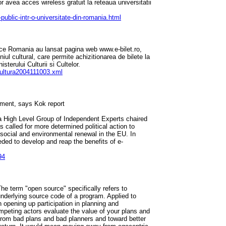
 avea acces wireless gratuit la reteaua universitatii
public-intr-o-universitate-din-romania.html
e Romania au lansat pagina web www.e-bilet.ro,
iul cultural, care permite achizitionarea de bilete la
sterului Culturii si Cultelor.
cultura2004111003.xml
nment, says Kok report
 High Level Group of Independent Experts chaired
called for more determined political action to
 social and environmental renewal in the EU. In
eeded to develop and reap the benefits of e-
94
 The term "open source" specifically refers to
underlying source code of a program. Applied to
 opening up participation in planning and
mpeting actors evaluate the value of your plans and
 from bad plans and bad planners and toward better