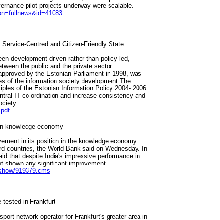
vernance pilot projects underway were scalable.
ion=fullnews&id=41083
Service-Centred and Citizen-Friendly State
en development driven rather than policy led,
etween the public and the private sector.
s approved by the Estonian Parliament in 1998, was
les of the information society development.The
iples of the Estonian Information Policy 2004- 2006
central IT co-ordination and increase consistency and
ociety.
.pdf
 in knowledge economy
ovement in its position in the knowledge economy
rd countries, the World Bank said on Wednesday. In
id that despite India's impressive performance in
 not shown any significant improvement.
leshow/919379.cms
 tested in Frankfurt
port network operator for Frankfurt's greater area in