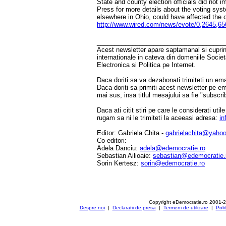
State and county election officials did not 
Press for more details about the voting syst
elsewhere in Ohio, could have affected the
http://www.wired.com/news/evote/0,2645,6
____________________________________
Acest newsletter apare saptamanal si cuprinde
internationale in cateva din domeniile Socie
Electronica si Politica pe Internet.
Daca doriti sa va dezabonati trimiteti un ema
Daca doriti sa primiti acest newsletter pe e
mai sus, insa titlul mesajului sa fie "subscri
Daca ati citit stiri pe care le considerati util
rugam sa ni le trimiteti la aceeasi adresa:
in
Editor: Gabriela Chita -
gabrielachita@yaho
Co-editori:
Adela Danciu:
adela@edemocratie.ro
Sebastian Ailioaie:
sebastian@edemocratie.
Sorin Kertesz:
sorin@edemocratie.ro
Copyright eDemocratie.ro 2001-
Despre noi
|
Declaratii de presa
|
Termeni de utilizare
|
Poli