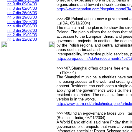
ones, and expecting more of participants in
nr. 9 din 09/04/03
organizations and toward network-centric or
nr. 8 din 02/04/03
http://www.thenation.com/docprint.mhtml?i
nr. 7 din 26/03/03
nr. 6 din 19/03/03
>>>>06.Poland adopts new e-government act
nr. 5 din 12/03/03
...(IDA, 05/11/2004)
nr. 4 din 05/03/03
The main aim of the plan is to show the dir
nr. 3 din 26/02/03
Poland. The plan outlines the actions that s
nr. 2 din 19/02/03
accession to the European Union, and present
nr. 1 din 12/02/03
government projects. In addition, the docum
by the Polish regional and central administra
areas such as broadband,
interoperability, interactive public services,
http://europa.eu.int/ida/en/document/3452/1
>>>>07.Shanghai offers citizens free email 
...(11/2004)
The Shanghai municipal authorities have set 
increasing access to the web, and creating a
content.Residents can each open a single 
applying at the government's web site.The ser
resident expatriates. The email platform is 
version is in the works.
http://www.pstm.net/article/index.php?articl
>>>>08.Indian e-governance faces uphill ta
(Business India, 05/11/2004)
A World Bank official said here Friday that I
governance pilot projects that were at vari
informatics specialist Robert Schware said 