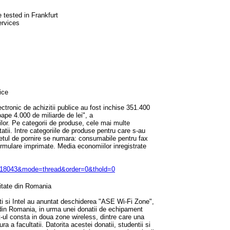
 tested in Frankfurt
rvices
ice
ectronic de achizitii publice au fost inchise 351.400
oape 4.000 de miliarde de lei", a
ilor. Pe categorii de produse, cele mai multe
atii. Intre categoriile de produse pentru care s-au
retul de pornire se numara: consumabile pentru fax
formulare imprimate. Media economiilor inregistrate
=18043&mode=thread&order=0&thold=0
sitate din Romania
 si Intel au anuntat deschiderea "ASE Wi-Fi Zone",
e din Romania, in urma unei donatii de echipament
t-ul consta in doua zone wireless, dintre care una
ra a facultatii. Datorita acestei donatii, studentii si