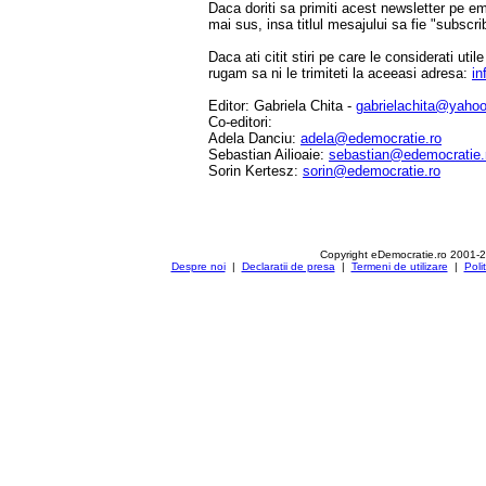
Daca doriti sa primiti acest newsletter pe e
mai sus, insa titlul mesajului sa fie "subscri
Daca ati citit stiri pe care le considerati util
rugam sa ni le trimiteti la aceeasi adresa:
in
Editor: Gabriela Chita -
gabrielachita@yaho
Co-editori:
Adela Danciu:
adela@edemocratie.ro
Sebastian Ailioaie:
sebastian@edemocratie.
Sorin Kertesz:
sorin@edemocratie.ro
Copyright eDemocratie.ro 2001-
Despre noi
|
Declaratii de presa
|
Termeni de utilizare
|
Poli