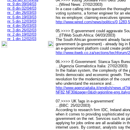
04.>>>> Voting Software Firm Gets Sued
nr. 9 din 09/04/03
...(Wired News: 27/02/2003)
nr. 8 din 02/04/03
In a case calling into question the thoroughn
nr. 7 din 26/03/03
voting systems, a former engineer for an el
nr. 6 din 19/03/03
his ex-employer, claiming executives ignored
nr. 5 din 12/03/03
http://www.wired.com/news/politics/0,1283,
nr. 4 din 05/03/03
nr. 3 din 26/02/03
05.>>>> E-government could aggravate South
nr. 2 din 19/02/03
...(ITWeb South Africa: 04/03/2003)
nr. 1 din 12/02/03
The South African government already faces 
government (e-government) - already big in 
an e-government platform could create probl
http://www.itweb.co.za/sections/techfo
06.>>>> E-Government: Stanca Says Burea
...(Agenzia Giornalistica Italia: 27/02/2003)
In the Italian system, the complexity of the 
limits democratic and economic growth. Ther
revolution for the modernization of the count
who understand the essence and...
http://www.agenziaitalia.it/english/news.
NF82,NF30&page=0&id=agionline-eng.italyo
07.>>>> UK 'lags in e-government'
...(BBC: 25/02/2003)
According to research firm IDC, Ireland alo
when it comes to providing sophisticated sys
government on the net. Services such as pay
applying for jobs online are all available in 
internet users. By contrast, analysts say the