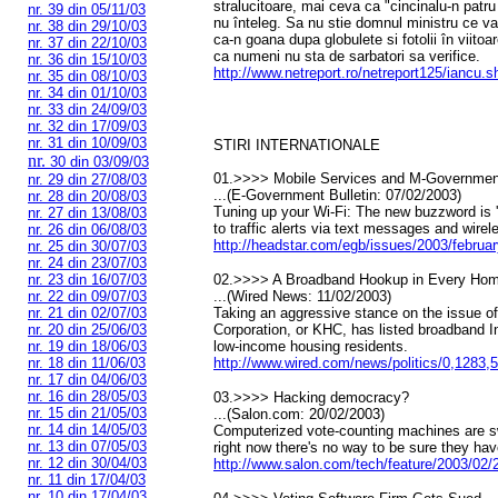
stralucitoare, mai ceva ca "cincinalu-n patr
nr. 39 din 05/11/03
nu înteleg. Sa nu stie domnul ministru ce v
nr. 38 din 29/10/03
ca-n goana dupa globulete si fotolii în vii
nr. 37 din 22/10/03
ca numeni nu sta de sarbatori sa verifice.
nr. 36 din 15/10/03
http://www.netreport.ro/netreport125/iancu.s
nr. 35 din 08/10/03
nr. 34 din 01/10/03
nr. 33 din 24/09/03
nr. 32 din 17/09/03
nr. 31 din 10/09/03
STIRI INTERNATIONALE
nr.
30 din 03/09/03
01.>>>> Mobile Services and M-Governmen
nr. 29 din 27/08/03
...(E-Government Bulletin: 07/02/2003)
nr. 28 din 20/08/03
Tuning up your Wi-Fi: The new buzzword is 
nr. 27 din 13/08/03
to traffic alerts via text messages and wire
nr. 26 din 06/08/03
http://headstar.com/egb/issues/2003/febru
nr. 25 din 30/07/03
nr. 24 din 23/07/03
nr. 23 din 16/07/03
02.>>>> A Broadband Hookup in Every Ho
nr. 22 din 09/07/03
...(Wired News: 11/02/2003)
nr. 21 din 02/07/03
Taking an aggressive stance on the issue of
nr. 20 din 25/06/03
Corporation, or KHC, has listed broadband In
nr. 19 din 18/06/03
low-income housing residents.
nr. 18 din 11/06/03
http://www.wired.com/news/politics/0,1283,
nr. 17 din 04/06/03
nr. 16 din 28/05/03
03.>>>> Hacking democracy?
nr. 15 din 21/05/03
...(Salon.com: 20/02/2003)
nr. 14 din 14/05/03
Computerized vote-counting machines are sw
nr. 13 din 07/05/03
right now there's no way to be sure they hav
nr. 12 din 30/04/03
http://www.salon.com/tech/feature/2003/02/
nr. 11 din 17/04/03
nr. 10 din 17/04/03