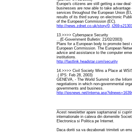
Europe's citizens are still getting a raw de
businesses are now able to take advantage o
services throughout the European Union (EU
results of its third survey on electronic Pu
of the European Commission (EC).
http://news.zdnet.co.uk/story/0,,t269-s2130
13.>>>> Cyberspace Security
...(E-Government Bulletin: 21/02/2003)
Plans for a European body to promote best o
European Commission. The European Network
advice and assistance to the computer em
institutions.
http://fastlink.headstar.com/security
14.>>>> Civil Society Wins a Place at WSI
.( IPS: Feb 28, 2003)
GENEVA, - The World Summit on the Informatio
negotiations in which non-governmental organ
governments and business.
http://ipsnews.net/interna.asp?idnews=1639
____________________________________
Acest newsletter apare saptamanal si cuprinde
internationale in cateva din domeniile Socie
Electronica si Politica pe Internet.
Daca doriti sa va dezabonati trimiteti un ema