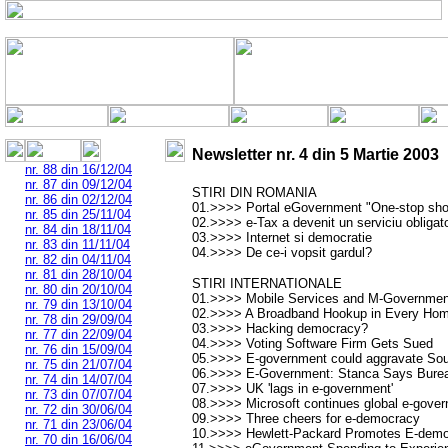
Newsletter nr.
4
din
5 Martie 2003
nr. 88 din 16/12/04
nr. 87 din 09/12/04
STIRI DIN ROMANIA
nr. 86 din 02/12/04
01.>>>> Portal eGovernment "One-stop sh
nr. 85 din 25/11/04
02.>>>> e-Tax a devenit un serviciu obligato
nr. 84 din 18/11/04
03.>>>> Internet si democratie
nr. 83 din 11/11/04
04.>>>> De ce-i vopsit gardul?
nr. 82 din 04/11/04
nr. 81 din 28/10/04
STIRI INTERNATIONALE
nr. 80 din 20/10/04
01.>>>> Mobile Services and M-Governmen
nr. 79 din 13/10/04
02.>>>> A Broadband Hookup in Every Ho
nr. 78 din 29/09/04
03.>>>> Hacking democracy?
nr. 77 din 22/09/04
04.>>>> Voting Software Firm Gets Sued
nr. 76 din 15/09/04
05.>>>> E-government could aggravate South
nr. 75 din 21/07/04
06.>>>> E-Government: Stanca Says Burea
nr. 74 din 14/07/04
07.>>>> UK 'lags in e-government'
nr. 73 din 07/07/04
08.>>>> Microsoft continues global e-gove
nr. 72 din 30/06/04
09.>>>> Three cheers for e-democracy
nr. 71 din 23/06/04
10.>>>> Hewlett-Packard Promotes E-democ
nr. 70 din 16/06/04