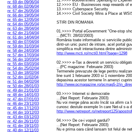
11.>>>> eGovernment Spending to Experien
nr. 69 din 09/06/04
12.>>>> EU - Businesses reap rewards of 
nr. 68 din 02/06/04
13.>>>> Cyberspace Security
nr. 67 din 26/05/04
14.>>>> Civil Society Wins a Place at WSI
nr. 66 din 19/05/04
nr. 65 din 12/05/04
STIRI DIN ROMANIA
nr. 64 din 05/05/04
nr. 63 din 28/04/04
01.>>>> Portal eGovernment "One-stop sh
nr. 62 din 21/04/04
...(MCTI: 28/02/2003)
nr. 61 din 14/04/04
România toate informatiile si serviciile publ
nr. 60 din 07/04/04
dintr-un unic punct de intrare, acel portal g
nr. 59 din 31/03/04
simplifica mult interactiunea dintre administr
nr. 58 din 24/03/04
http://www.mcti.ro/mcti0.html?page=1298
nr. 57 din 17/03/04
nr. 56 din 10/03/04
02.>>>> e-Tax a devenit un serviciu obligato
nr. 55 din 03/03/04
...(PC magazine: Februarie 2003)
nr. 54 din 25/02/04
Termenele prevazute de lege pentru realizare
nr. 53 din 18/02/04
line sunt 1 februarie 2003 si 1 noiembrie 20
nr. 52 din 11/02/04
depasirea acestor termene în amenzi cuprins
nr. 51 din 04/02/04
http://www.pcmagazine.ro/pcmag5-2/in_dire
nr. 50 din 28/01/03
nr. 49 din 21/01/03
03.>>>> Internet si democratie
nr. 48 din 14/01/03
...(Net Report: Februarie 2003)
nr. 47 din 07/01/03
Nu voi merge pâna acolo încât sa afirm ca In
nr. 46 din 23/12/03
cunosc destule exemple în care Net-ul s-a d
nr. 45 din 17/12/03
http://www.netreport.ro/netreport125/apostro
nr. 44 din 10/12/03
nr. 43 din 03/12/03
04.>>>> De ce-i vopsit gardul?
nr. 42 din 26/11/03
...(Net Report: Februarie 2003)
nr. 41 din 19/11/03
Nu e prima oara când lansam tot felul de net
nr. 40 din 12/11/03