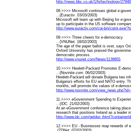
http://news.bbc.co.uk/1/hi/technology/2794
08.>>>> Microsoft continues global e-gove
...(Euractiv: 03/03/2003)
Microsoft will team up with Beijing for e-g
up to participate in the US software comp
http://www.euractiv.com/cgi-bin/cgint.e
09.>>>> Three cheers for e-democracy
...(VNUNet: 18/02/2003)
The age of the paper ballot is over, says Ox
Oxford University has praised the governmen
democratic process.
http://www.vnunet.com/News/1138855
10.>>>> Hewlett-Packard Promotes E-democ
...(Novinite.com: 06/02/2003)
Hewlett-Packard will donate Bulgaria two inf
Bulgaria's efforts for EU and NATO entry. Th
months, will promote the values of e-democr
http://www.novinite.com/view_news.php?id
11.>>>> eGovernment Spending to Experien
...(IDC: 21/02/2003)
At an eGovernment conference taking place i
research that positions Ireland as a leader i
http://www.idc.com/getdoc.jhtml?containe
12.>>>> EU - Businesses reap rewards of 
.(ZDNet: 07/02/2003)