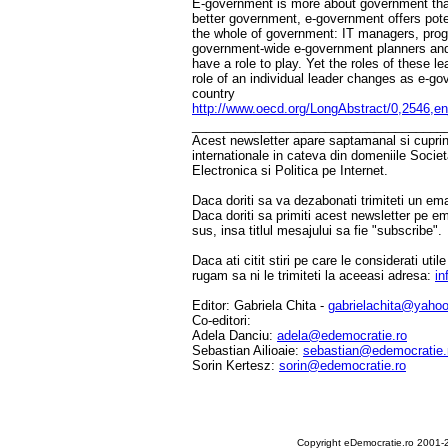
E-government is more about government than
better government, e-government offers poten
the whole of government: IT managers, pr
government-wide e-government planners and c
have a role to play. Yet the roles of these le
role of an individual leader changes as e-g
country
http://www.oecd.org/LongAbstract/0,2546
____________________________________
Acest newsletter apare saptamanal si cuprinde
internationale in cateva din domeniile Socie
Electronica si Politica pe Internet.
Daca doriti sa va dezabonati trimiteti un ema
Daca doriti sa primiti acest newsletter pe e
sus, insa titlul mesajului sa fie "subscribe".
Daca ati citit stiri pe care le considerati util
rugam sa ni le trimiteti la aceeasi adresa:
in
Editor: Gabriela Chita -
gabrielachita@yaho
Co-editori:
Adela Danciu:
adela@edemocratie.ro
Sebastian Ailioaie:
sebastian@edemocratie.
Sorin Kertesz:
sorin@edemocratie.ro
Copyright eDemocratie.ro 2001-