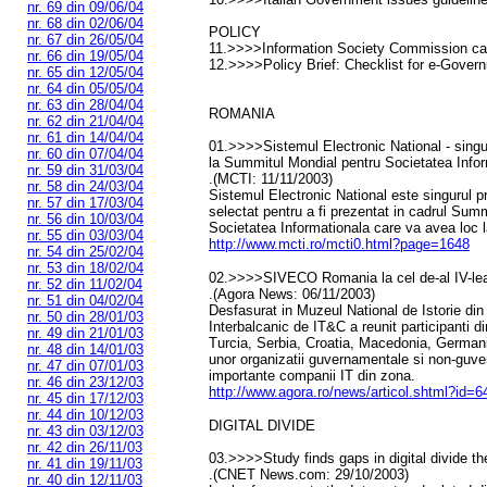
nr. 69 din 09/06/04
nr. 68 din 02/06/04
POLICY
nr. 67 din 26/05/04
11.>>>>Information Society Commission call
nr. 66 din 19/05/04
12.>>>>Policy Brief: Checklist for e-Gover
nr. 65 din 12/05/04
nr. 64 din 05/05/04
nr. 63 din 28/04/04
ROMANIA
nr. 62 din 21/04/04
nr. 61 din 14/04/04
01.>>>>Sistemul Electronic National - singu
nr. 60 din 07/04/04
la Summitul Mondial pentru Societatea Info
nr. 59 din 31/03/04
.(MCTI: 11/11/2003)
nr. 58 din 24/03/04
Sistemul Electronic National este singurul
nr. 57 din 17/03/04
selectat pentru a fi prezentat in cadrul Sum
nr. 56 din 10/03/04
Societatea Informationala care va avea loc
nr. 55 din 03/03/04
http://www.mcti.ro/mcti0.html?page=1648
nr. 54 din 25/02/04
nr. 53 din 18/02/04
02.>>>>SIVECO Romania la cel de-al IV-lea
nr. 52 din 11/02/04
.(Agora News: 06/11/2003)
nr. 51 din 04/02/04
Desfasurat in Muzeul National de Istorie din
nr. 50 din 28/01/03
Interbalcanic de IT&C a reunit participanti 
nr. 49 din 21/01/03
Turcia, Serbia, Croatia, Macedonia, Germania
nr. 48 din 14/01/03
unor organizatii guvernamentale si non-guv
nr. 47 din 07/01/03
importante companii IT din zona.
nr. 46 din 23/12/03
http://www.agora.ro/news/articol.shtml?id=
nr. 45 din 17/12/03
nr. 44 din 10/12/03
DIGITAL DIVIDE
nr. 43 din 03/12/03
nr. 42 din 26/11/03
03.>>>>Study finds gaps in digital divide th
nr. 41 din 19/11/03
.(CNET News.com: 29/10/2003)
nr. 40 din 12/11/03