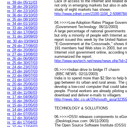
Lack of access to the Internet and related di
nr. 39 din 05/11/03
not only in emerging markets but also in ad
nr. 38 din 29/10/03
study of eight markets has shown.
nr. 37 din 22/10/03
http://www.zdnet.com/2100-1104_2-5098784
nr. 36 din 15/10/03
nr. 35 din 08/10/03
04.>>>>Low Adoption Rates Plague Gover
nr. 34 din 01/10/03
.(Government Technology: 06/11/2003)
nr. 33 din 24/09/03
A large percentage of national governments
nr. 32 din 17/09/03
but only a minority of people with Internet 
nr. 31 din 10/09/03
report issued this week by the United Nations
nr.
30 din 03/09/03
"E-Government at the Crossroads," shows th
nr. 29 din 27/08/03
191 members had Web sites in 2003, but onl
nr. 28 din 20/08/03
Internet visit government online, according 
nr. 27 din 13/08/03
summarized the report.
nr. 26 din 06/08/03
http://www.govtech.net/news/news.php?id=
nr. 25 din 30/07/03
nr. 24 din 23/07/03
05.>>>>Indian drive to bridge IT chasm
nr. 23 din 16/07/03
.(BBC NEWS: 02/11/2003)
nr. 22 din 09/07/03
India is to spend more than $2.5bn to help b
nr. 21 din 02/07/03
gap between its urban and rural areas. The 
nr. 20 din 25/06/03
develop a low-cost computer that could take
nr. 19 din 18/06/03
people. Postal workers are already piloting
nr. 18 din 11/06/03
download and deliver e-mails to villagers.
nr. 17 din 04/06/03
http://news.bbc.co.uk/2/hi/south_asia/3235
nr. 16 din 28/05/03
nr. 15 din 21/05/03
TECHNOLOGY & SOLLUTIONS
nr. 14 din 14/05/03
nr. 13 din 07/05/03
06.>>>>OSSI releases components to eGov
nr. 12 din 30/04/03
.(DesktopLinux.com: 06/11/2003)
nr. 11 din 17/04/03
The Open Source Software Institute (OSSI)
nr. 10 din 17/04/03