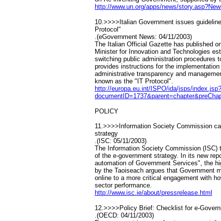
http://www.un.org/apps/news/story.asp?N
10.>>>>Italian Government issues guideline
Protocol"
.(eGovernment News: 04/11/2003)
The Italian Official Gazette has published o
Minister for Innovation and Technologies est
switching public administration procedures
provides instructions for the implementatio
administrative transparency and managemen
known as the "IT Protocol".
http://europa.eu.int/ISPO/ida/jsps/index.
documentID=1737&parent=chapter&preChap
POLICY
11.>>>>Information Society Commission call
strategy
.(ISC: 05/11/2003)
The Information Society Commission (ISC) to
of the e-government strategy. In its new re
automation of Government Services", the hi
by the Taoiseach argues that Government m
online to a more critical engagement with h
sector performance.
http://www.isc.ie/about/pressrelease.html
12.>>>>Policy Brief: Checklist for e-Gover
.(OECD: 04/11/2003)