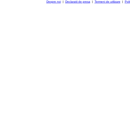
Despre noi
|
Declaratii de presa
|
Termeni de utilizare
|
Poli