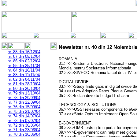
Newsletter nr.
40
din
12 Noiembrie
nr. 88 din 16/12/04
nr. 87 din 09/12/04
ROMANIA
nr. 86 din 02/12/04
01.>>>>Sistemul Electronic National - singu
nr. 85 din 25/11/04
Mondial pentru Societatea Informationala
nr. 84 din 18/11/04
02.>>>>SIVECO Romania la cel de-al IV-lea
nr. 83 din 11/11/04
nr. 82 din 04/11/04
DIGITAL DIVIDE
nr. 81 din 28/10/04
03.>>>>Study finds gaps in digital divide th
nr. 80 din 20/10/04
04.>>>>Low Adoption Rates Plague Gover
nr. 79 din 13/10/04
05.>>>>Indian drive to bridge IT chasm
nr. 78 din 29/09/04
nr. 77 din 22/09/04
TECHNOLOGY & SOLLUTIONS
nr. 76 din 15/09/04
06.>>>>OSSI releases components to eGov
nr. 75 din 21/07/04
07.>>>>State Opts to Implement Open Sou
nr. 74 din 14/07/04
nr. 73 din 07/07/04
E-GOVERNMENT
nr. 72 din 30/06/04
08.>>>>OMB tests g-to-g portal for paymen
nr. 71 din 23/06/04
09.>>>>E-government can help meet globali
nr. 70 din 16/06/04
10.>>>>Italian Government issues guidelines