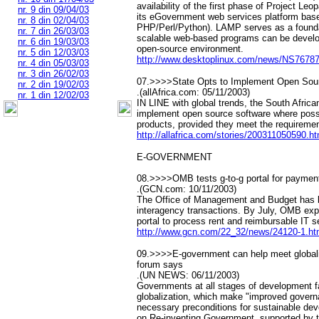
availability of the first phase of Project Le
nr. 9 din 09/04/03
its eGovernment web services platform ba
nr. 8 din 02/04/03
PHP/Perl/Python). LAMP serves as a founda
nr. 7 din 26/03/03
scalable web-based programs can be devel
nr. 6 din 19/03/03
open-source environment.
nr. 5 din 12/03/03
http://www.desktoplinux.com/news/NS7678
nr. 4 din 05/03/03
nr. 3 din 26/02/03
07.>>>>State Opts to Implement Open Sou
nr. 2 din 19/02/03
.(allAfrica.com: 05/11/2003)
nr. 1 din 12/02/03
IN LINE with global trends, the South Afric
implement open source software where possib
products, provided they meet the requireme
http://allafrica.com/stories/200311050590.ht
E-GOVERNMENT
08.>>>>OMB tests g-to-g portal for paymen
.(GCN.com: 10/11/2003)
The Office of Management and Budget has be
interagency transactions. By July, OMB expe
portal to process rent and reimbursable IT 
http://www.gcn.com/22_32/news/24120-1.ht
09.>>>>E-government can help meet globali
forum says
.(UN NEWS: 06/11/2003)
Governments at all stages of development f
globalization, which make "improved govern
necessary preconditions for sustainable dev
on Re-inventing Government, supported by t