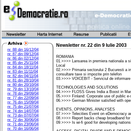
Newsletter nr.
22
din
9 Iulie 2003
nr. 88 din 16/12/04
nr. 87 din 09/12/04
ROMANIA
nr. 86 din 02/12/04
01.>>>> Lansarea in premiera nationala a sis
nr. 85 din 25/11/04
Local
nr. 84 din 18/11/04
02.>>>> Primaria sectorului 2 Bucuresti a in
nr. 83 din 11/11/04
consultare taxe si impozite prin telefon
nr. 82 din 04/11/04
03.>>>> VOICEBIT - Serviciul de informare pr
nr. 81 din 28/10/04
nr. 80 din 20/10/04
TECHNOLOGIES AND SOLUTIONS
nr. 79 din 13/10/04
04.>>>> FLOSS Gives India a Boost in Ma
nr. 78 din 29/09/04
05.>>>> Finland: Corporate use of public e-
nr. 77 din 22/09/04
06.>>>> German Minister satisfied with ope
nr. 76 din 15/09/04
nr. 75 din 21/07/04
EVENTS, OPINIONS, ANALYSES
nr. 74 din 14/07/04
07.>>>> Telecities Event on eDemocracy an
nr. 73 din 07/07/04
08.>>>> Report backs cheap broadband for
nr. 72 din 30/06/04
09.>>>> Is wi-fi good for developing nation
nr. 71 din 23/06/04
nr. 70 din 16/06/04