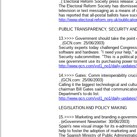
..( Electoral Reform Society press release: 
The Electoral Reform Society has dismissed t
television or text messaging as a means of r
has reported that all-postal ballots have suc
http://www.electoral-reform.org.uk/publicat
PUBLIC TRANSPARENCY, SECURITY AND
13.>>>> Government should take the point o
..(GCN.com: 25/06/2003)
Security experts today challenged Congress 
software and hardware. "I need your help,"
Security subcommittee. "This is a political 
see government use its purchasing power to
http://www.gcn.com/vol1_no1/daily-updates
14.>>>> Gates: Comm interoperability crucia
..(GCN.com: 25/06/2003)
Calling it the biggest technological and cult
chairman Bill Gates said that communication
Department's to-do list.
http://www.gcn.com/vol1_no1/daily-updates
LEGISLATION AND POLICY MAKING
15.>>>> Marketing and branding e-governme
..(eGovernment Newsletter: 30/06/2003)
Spain's new visual image for its e-administ
help to foster the adoption of marketing and
The Spanish Ministry of Public Administrati