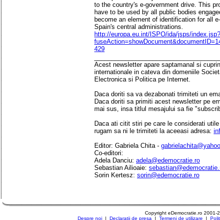
to the country's e-government drive. This pr
have to be used by all public bodies engaged 
become an element of identification for all 
Spain's central administrations.
http://europa.eu.int/ISPO/ida/jsps/index.jsp
fuseAction=showDocument&documentID=144
429
____________________________________
Acest newsletter apare saptamanal si cuprinde
internationale in cateva din domeniile Socie
Electronica si Politica pe Internet.
Daca doriti sa va dezabonati trimiteti un ema
Daca doriti sa primiti acest newsletter pe e
mai sus, insa titlul mesajului sa fie "subscri
Daca ati citit stiri pe care le considerati util
rugam sa ni le trimiteti la aceeasi adresa:
in
Editor: Gabriela Chita -
gabrielachita@yaho
Co-editori:
Adela Danciu:
adela@edemocratie.ro
Sebastian Ailioaie:
sebastian@edemocratie.
Sorin Kertesz:
sorin@edemocratie.ro
Copyright eDemocratie.ro 2001-
Despre noi
|
Declaratii de presa
|
Termeni de utilizare
|
Poli