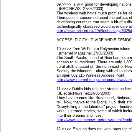
09.>>>> Is wi-fi good for developing nation
..(BBC NEWS: 27/06/2003)
The wireless web holds much promise for dev
Thompson is concerned about the politics of 
developing countries can seem a bit of a distr
technologically obsessed would ever care a
http://news.bbc.co.uk/2/hi/technology/3025
ACCESS, DIGITAL DIVIDE AND E-DEMO
10.>>>> Free Wi-Fi for a Polynesian island
..(Internet Magazine: 27/06/2003)
The South Pacific Island of Niue has become 
access to all residents. There are only 1,80
coral atoll, situated off the north-east of N
Society the islanders - along with all touris
an open 802.11b Wireless Access Point.
http://www.internet-magazine.com/news/vie
11.>>>> Dublin kids tell their stories on-line
..(ElectricNews.net:24/06/2003)
They have names like Braveheart, Binhead, P
tell. Now, thanks to the Digital Hub, their st
"Storytelling in the Liberties" project, hund
write illustrated stories, some of which incl
into their dreams and lives.
http://www.electricnews.net/news.html?co
12.>>>> E-voting does not work says the ele