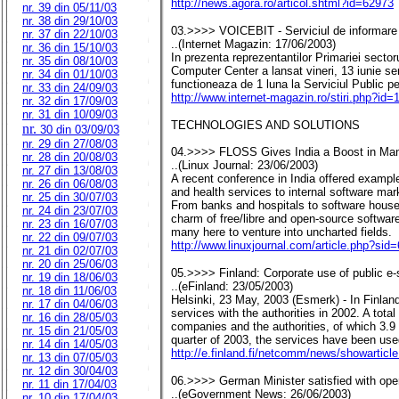
http://news.agora.ro/articol.shtml?id=62973
nr. 39 din 05/11/03
nr. 38 din 29/10/03
03.>>>> VOICEBIT - Serviciul de informare pr
nr. 37 din 22/10/03
..(Internet Magazin: 17/06/2003)
nr. 36 din 15/10/03
In prezenta reprezentantilor Primariei secto
nr. 35 din 08/10/03
Computer Center a lansat vineri, 13 iunie se
nr. 34 din 01/10/03
functioneaza de 1 luna la Serviciul Public p
nr. 33 din 24/09/03
http://www.internet-magazin.ro/stiri.php?id=
nr. 32 din 17/09/03
nr. 31 din 10/09/03
TECHNOLOGIES AND SOLUTIONS
nr.
30 din 03/09/03
nr. 29 din 27/08/03
04.>>>> FLOSS Gives India a Boost in Ma
nr. 28 din 20/08/03
..(Linux Journal: 23/06/2003)
nr. 27 din 13/08/03
A recent conference in India offered examp
nr. 26 din 06/08/03
and health services to internal software mar
nr. 25 din 30/07/03
From banks and hospitals to software houses 
nr. 24 din 23/07/03
charm of free/libre and open-source software
nr. 23 din 16/07/03
many here to venture into uncharted fields.
nr. 22 din 09/07/03
http://www.linuxjournal.com/article.php?sid
nr. 21 din 02/07/03
nr. 20 din 25/06/03
05.>>>> Finland: Corporate use of public e-
nr. 19 din 18/06/03
..(eFinland: 23/05/2003)
nr. 18 din 11/06/03
Helsinki, 23 May, 2003 (Esmerk) - In Finlan
nr. 17 din 04/06/03
services with the authorities in 2002. A tot
nr. 16 din 28/05/03
companies and the authorities, of which 3.9 mi
nr. 15 din 21/05/03
quarter of 2003, the services have been used
nr. 14 din 14/05/03
http://e.finland.fi/netcomm/news/showarti
nr. 13 din 07/05/03
nr. 12 din 30/04/03
06.>>>> German Minister satisfied with ope
nr. 11 din 17/04/03
..(eGovernment News: 26/06/2003)
nr. 10 din 17/04/03