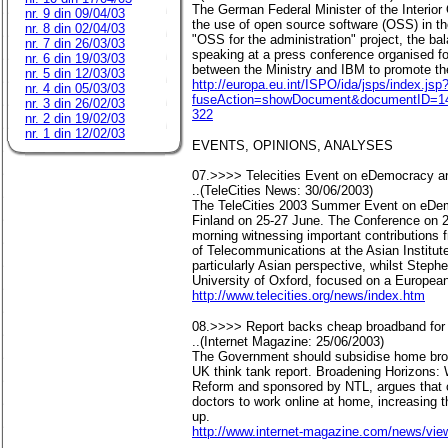
The German Federal Minister of the Interior 
nr. 9 din 09/04/03
the use of open source software (OSS) in the
nr. 8 din 02/04/03
"OSS for the administration" project, the ba
nr. 7 din 26/03/03
speaking at a press conference organised for
nr. 6 din 19/03/03
between the Ministry and IBM to promote the
nr. 5 din 12/03/03
http://europa.eu.int/ISPO/ida/jsps/index.jsp
nr. 4 din 05/03/03
fuseAction=showDocument&documentID=142
nr. 3 din 26/02/03
322
nr. 2 din 19/02/03
nr. 1 din 12/02/03
EVENTS, OPINIONS, ANALYSES
07.>>>> Telecities Event on eDemocracy an
..(TeleCities News: 30/06/2003)
The TeleCities 2003 Summer Event on eDem
Finland on 25-27 June. The Conference on 26
morning witnessing important contributions
of Telecommunications at the Asian Institut
particularly Asian perspective, whilst Step
University of Oxford, focused on a Europea
http://www.telecities.org/news/index.htm
08.>>>> Report backs cheap broadband for
..(Internet Magazine: 25/06/2003)
The Government should subsidise home broa
UK think tank report. Broadening Horizons:
Reform and sponsored by NTL, argues that 
doctors to work online at home, increasing t
up.
http://www.internet-magazine.com/news/vie