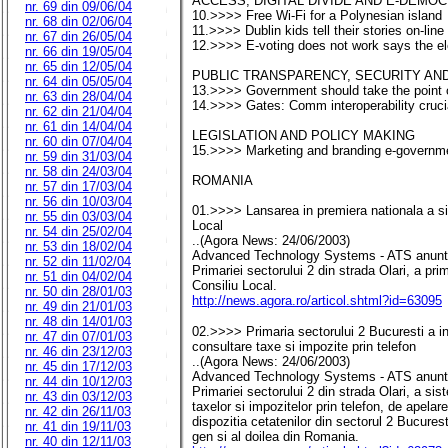
ACCESS, DIGITAL DIVIDE AND E-DEMO
nr. 69 din 09/06/04
10.>>>> Free Wi-Fi for a Polynesian island
nr. 68 din 02/06/04
11.>>>> Dublin kids tell their stories on-line
nr. 67 din 26/05/04
12.>>>> E-voting does not work says the ele
nr. 66 din 19/05/04
nr. 65 din 12/05/04
PUBLIC TRANSPARENCY, SECURITY AND
nr. 64 din 05/05/04
13.>>>> Government should take the point o
nr. 63 din 28/04/04
14.>>>> Gates: Comm interoperability crucia
nr. 62 din 21/04/04
nr. 61 din 14/04/04
LEGISLATION AND POLICY MAKING
nr. 60 din 07/04/04
15.>>>> Marketing and branding e-governme
nr. 59 din 31/03/04
nr. 58 din 24/03/04
ROMANIA
nr. 57 din 17/03/04
nr. 56 din 10/03/04
01.>>>> Lansarea in premiera nationala a sis
nr. 55 din 03/03/04
Local
nr. 54 din 25/02/04
..(Agora News: 24/06/2003)
nr. 53 din 18/02/04
Advanced Technology Systems - ATS anunta l
nr. 52 din 11/02/04
Primariei sectorului 2 din strada Olari, a pri
nr. 51 din 04/02/04
Consiliu Local.
nr. 50 din 28/01/03
http://news.agora.ro/articol.shtml?id=63095
nr. 49 din 21/01/03
nr. 48 din 14/01/03
02.>>>> Primaria sectorului 2 Bucuresti a in
nr. 47 din 07/01/03
consultare taxe si impozite prin telefon
nr. 46 din 23/12/03
..(Agora News: 24/06/2003)
nr. 45 din 17/12/03
Advanced Technology Systems - ATS anunta l
nr. 44 din 10/12/03
Primariei sectorului 2 din strada Olari, a sis
nr. 43 din 03/12/03
taxelor si impozitelor prin telefon, de apelare
nr. 42 din 26/11/03
dispozitia cetatenilor din sectorul 2 Bucures
nr. 41 din 19/11/03
gen si al doilea din Romania.
nr. 40 din 12/11/03