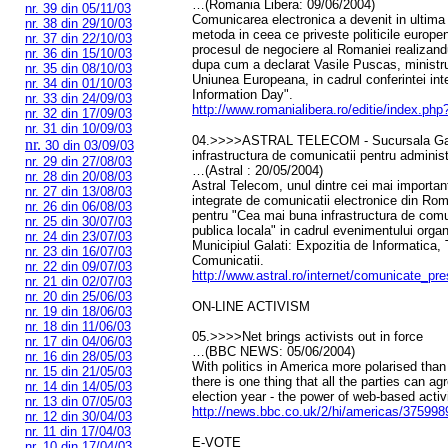
…(Romania Libera: 09/06/2004)
nr. 39 din 05/11/03
Comunicarea electronica a devenit in ultima 
nr. 38 din 29/10/03
metoda in ceea ce priveste politicile europ
nr. 37 din 22/10/03
procesul de negociere al Romaniei realizandu
nr. 36 din 15/10/03
dupa cum a declarat Vasile Puscas, ministru
nr. 35 din 08/10/03
Uniunea Europeana, in cadrul conferintei int
nr. 34 din 01/10/03
Information Day".
nr. 33 din 24/09/03
http://www.romanialibera.ro/editie/index.p
nr. 32 din 17/09/03
nr. 31 din 10/09/03
04.>>>>ASTRAL TELECOM - Sucursala Gal
nr.
30 din 03/09/03
infrastructura de comunicatii pentru administ
nr. 29 din 27/08/03
…(Astral : 20/05/2004)
nr. 28 din 20/08/03
Astral Telecom, unul dintre cei mai importanti
nr. 27 din 13/08/03
integrate de comunicatii electronice din Rom
nr. 26 din 06/08/03
pentru "Cea mai buna infrastructura de comun
nr. 25 din 30/07/03
publica locala" in cadrul evenimentului organ
nr. 24 din 23/07/03
Municipiul Galati: Expozitia de Informatica,
nr. 23 din 16/07/03
Comunicatii.
nr. 22 din 09/07/03
http://www.astral.ro/internet/comunicate_pr
nr. 21 din 02/07/03
nr. 20 din 25/06/03
ON-LINE ACTIVISM
nr. 19 din 18/06/03
nr. 18 din 11/06/03
05.>>>>Net brings activists out in force
nr. 17 din 04/06/03
…(BBC NEWS: 05/06/2004)
nr. 16 din 28/05/03
With politics in America more polarised tha
nr. 15 din 21/05/03
there is one thing that all the parties can agr
nr. 14 din 14/05/03
election year - the power of web-based acti
nr. 13 din 07/05/03
http://news.bbc.co.uk/2/hi/americas/375998
nr. 12 din 30/04/03
nr. 11 din 17/04/03
E-VOTE
nr. 10 din 17/04/03