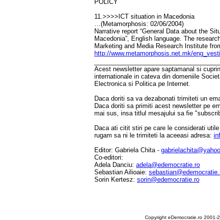
POLICY
11.>>>>ICT situation in Macedonia
…(Metamorphosis: 02/06/2004)
Narrative report “General Data about the Sit
Macedonia”, English language. The researc
Marketing and Media Research Institute fro
http://www.metamorphosis.net.mk/eng_vest
____________________________________
Acest newsletter apare saptamanal si cuprinde
internationale in cateva din domeniile Socie
Electronica si Politica pe Internet.
Daca doriti sa va dezabonati trimiteti un ema
Daca doriti sa primiti acest newsletter pe e
mai sus, insa titlul mesajului sa fie "subscri
Daca ati citit stiri pe care le considerati util
rugam sa ni le trimiteti la aceeasi adresa:
in
Editor: Gabriela Chita -
gabrielachita@yaho
Co-editori:
Adela Danciu:
adela@edemocratie.ro
Sebastian Ailioaie:
sebastian@edemocratie.
Sorin Kertesz:
sorin@edemocratie.ro
Copyright eDemocratie.ro 2001-