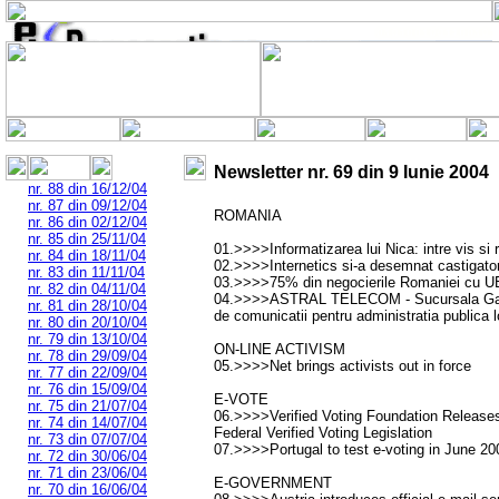
Newsletter nr.
69
din
9 Iunie 2004
nr. 88 din 16/12/04
nr. 87 din 09/12/04
ROMANIA
nr. 86 din 02/12/04
nr. 85 din 25/11/04
01.>>>>Informatizarea lui Nica: intre vis si r
nr. 84 din 18/11/04
02.>>>>Internetics si-a desemnat castigator
nr. 83 din 11/11/04
03.>>>>75% din negocierile Romaniei cu UE 
nr. 82 din 04/11/04
04.>>>>ASTRAL TELECOM - Sucursala Galati
nr. 81 din 28/10/04
de comunicatii pentru administratia publica l
nr. 80 din 20/10/04
nr. 79 din 13/10/04
ON-LINE ACTIVISM
nr. 78 din 29/09/04
05.>>>>Net brings activists out in force
nr. 77 din 22/09/04
nr. 76 din 15/09/04
E-VOTE
nr. 75 din 21/07/04
06.>>>>Verified Voting Foundation Release
nr. 74 din 14/07/04
Federal Verified Voting Legislation
nr. 73 din 07/07/04
07.>>>>Portugal to test e-voting in June 2
nr. 72 din 30/06/04
nr. 71 din 23/06/04
E-GOVERNMENT
nr. 70 din 16/06/04