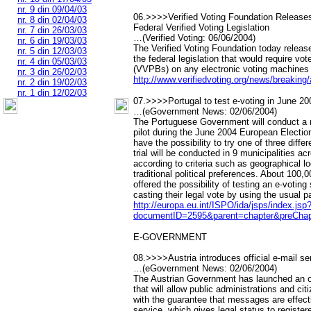
nr. 9 din 09/04/03
06.>>>>Verified Voting Foundation Release
nr. 8 din 02/04/03
Federal Verified Voting Legislation
nr. 7 din 26/03/03
…(Verified Voting: 06/06/2004)
nr. 6 din 19/03/03
The Verified Voting Foundation today releas
nr. 5 din 12/03/03
the federal legislation that would require vote
nr. 4 din 05/03/03
(VVPBs) on any electronic voting machines 
nr. 3 din 26/02/03
http://www.verifiedvoting.org/news/breaking
nr. 2 din 19/02/03
nr. 1 din 12/02/03
07.>>>>Portugal to test e-voting in June 2
…(eGovernment News: 02/06/2004)
The Portuguese Government will conduct a n
pilot during the June 2004 European Electio
have the possibility to try one of three diff
trial will be conducted in 9 municipalities a
according to criteria such as geographical lo
traditional political preferences. About 100,0
offered the possibility of testing an e-voting
casting their legal vote by using the usual p
http://europa.eu.int/ISPO/ida/jsps/index.
documentID=2595&parent=chapter&preChap
E-GOVERNMENT
08.>>>>Austria introduces official e-mail se
…(eGovernment News: 02/06/2004)
The Austrian Government has launched an off
that will allow public administrations and ci
with the guarantee that messages are effect
service, which gives legal status to registere