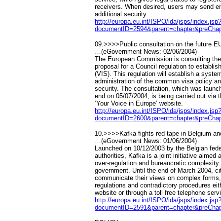
receivers. When desired, users may send e
additional security.
http://europa.eu.int/ISPO/ida/jsps/index.
documentID=2594&parent=chapter&preChap
09.>>>>Public consultation on the future E
…(eGovernment News: 02/06/2004)
The European Commission is consulting the p
proposal for a Council regulation to establi
(VIS). This regulation will establish a syst
administration of the common visa policy and
security. The consultation, which was launc
end on 05/07/2004, is being carried out vi
‘Your Voice in Europe’ website.
http://europa.eu.int/ISPO/ida/jsps/index.
documentID=2600&parent=chapter&preChap
10.>>>>Kafka fights red tape in Belgium a
…(eGovernment News: 01/06/2004)
Launched on 10/12/2003 by the Belgian fede
authorities, Kafka is a joint initiative aimed a
over-regulation and bureaucratic complexity 
government. Until the end of March 2004, c
communicate their views on complex forms,
regulations and contradictory procedures ei
website or through a toll free telephone serv
http://europa.eu.int/ISPO/ida/jsps/index.
documentID=2591&parent=chapter&preChap