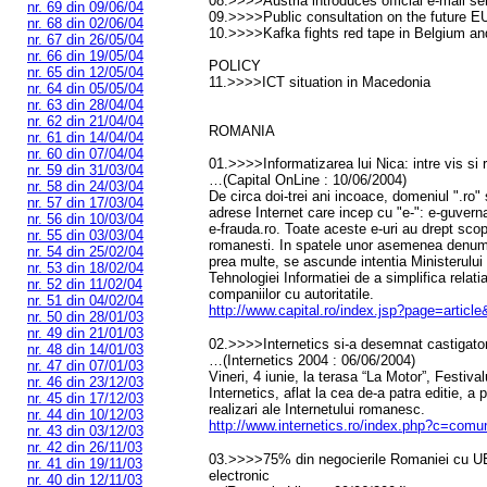
08.>>>>Austria introduces official e-mail se
nr. 69 din 09/06/04
09.>>>>Public consultation on the future E
nr. 68 din 02/06/04
10.>>>>Kafka fights red tape in Belgium a
nr. 67 din 26/05/04
nr. 66 din 19/05/04
POLICY
nr. 65 din 12/05/04
11.>>>>ICT situation in Macedonia
nr. 64 din 05/05/04
nr. 63 din 28/04/04
nr. 62 din 21/04/04
ROMANIA
nr. 61 din 14/04/04
nr. 60 din 07/04/04
01.>>>>Informatizarea lui Nica: intre vis si r
nr. 59 din 31/03/04
…(Capital OnLine : 10/06/2004)
nr. 58 din 24/03/04
De circa doi-trei ani incoace, domeniul ".ro"
nr. 57 din 17/03/04
adrese Internet care incep cu "e-": e-guvernare
nr. 56 din 10/03/04
e-frauda.ro. Toate aceste e-uri au drept scop
nr. 55 din 03/03/04
romanesti. In spatele unor asemenea denumi
nr. 54 din 25/02/04
prea multe, se ascunde intentia Ministerului 
nr. 53 din 18/02/04
Tehnologiei Informatiei de a simplifica relati
nr. 52 din 11/02/04
companiilor cu autoritatile.
nr. 51 din 04/02/04
http://www.capital.ro/index.jsp?page=articl
nr. 50 din 28/01/03
nr. 49 din 21/01/03
02.>>>>Internetics si-a desemnat castigator
nr. 48 din 14/01/03
…(Internetics 2004 : 06/06/2004)
nr. 47 din 07/01/03
Vineri, 4 iunie, la terasa “La Motor”, Festiv
nr. 46 din 23/12/03
Internetics, aflat la cea de-a patra editie, a
nr. 45 din 17/12/03
realizari ale Internetului romanesc.
nr. 44 din 10/12/03
http://www.internetics.ro/index.php?c=com
nr. 43 din 03/12/03
nr. 42 din 26/11/03
03.>>>>75% din negocierile Romaniei cu UE
nr. 41 din 19/11/03
electronic
nr. 40 din 12/11/03