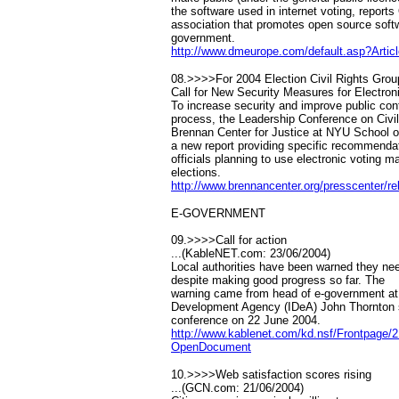
the software used in internet voting, repor
association that promotes open source soft
government.
http://www.dmeurope.com/default.asp?Artic
08.>>>>For 2004 Election Civil Rights Gro
Call for New Security Measures for Electron
To increase security and improve public conf
process, the Leadership Conference on Civi
Brennan Center for Justice at NYU School o
a new report providing specific recommendat
officials planning to use electronic voting m
elections.
http://www.brennancenter.org/presscenter/
E-GOVERNMENT
09.>>>>Call for action
...(KableNET.com: 23/06/2004)
Local authorities have been warned they nee
despite making good progress so far. The
warning came from head of e-government a
Development Agency (IDeA) John Thornton
conference on 22 June 2004.
http://www.kablenet.com/kd.nsf/Frontpa
OpenDocument
10.>>>>Web satisfaction scores rising
...(GCN.com: 21/06/2004)