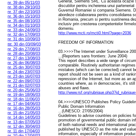
General, Siemens SRL. Cu aceasta ocazie s-a
nr. 39 din 05/11/03
discutiilor pentru incheierea unui parteneriat 
nr. 38 din 29/10/03
Guvernul Romaniei si compania Siemens. 
nr. 37 din 22/10/03
abordeze colaborarea pentru consolidarea soc
nr. 36 din 15/10/03
in Romania, precum si pentru sustinerea dez
nr. 35 din 08/10/03
inclusiv prin cresterea competentelor firmel
nr. 34 din 01/10/03
domeniu.
nr. 33 din 24/09/03
http://www.mcti.ro/mcti0.html?page=2036
nr. 32 din 17/09/03
nr. 31 din 10/09/03
FREEDOM OF INFORMATION
nr.
30 din 03/09/03
nr. 29 din 27/08/03
03.>>>>The Internet under Surveillance 20
nr. 28 din 20/08/03
...(Reporters sans frontiers: June 2004)
nr. 27 din 13/08/03
This report describes a wide range of circ
nr. 26 din 06/08/03
comparable. Routinely authoritarian regime
nr. 25 din 30/07/03
mistakes (which can be corrected) cannot b
nr. 24 din 23/07/03
report should not be seen as a kind of ranki
nr. 23 din 16/07/03
repression of the Internet, but more as an ap
nr. 22 din 09/07/03
countries where, as in democracies, it's stil
nr. 21 din 02/07/03
abuses and flaws.
nr. 20 din 25/06/03
http://www.rsf.org/rubrique.php3?id_rubriqu
nr. 19 din 18/06/03
nr. 18 din 11/06/03
04.>>>>UNESCO Publishes Policy Guidelin
nr. 17 din 04/06/03
Public Domain Information
nr. 16 din 28/05/03
...(UNESCO: 27/05/2004)
nr. 15 din 21/05/03
Guidelines to advise countries on policies 
nr. 14 din 14/05/03
promotion of governmental public domain in
nr. 13 din 07/05/03
of both national needs and international pr
nr. 12 din 30/04/03
published by UNESCO as the role and value
nr. 11 din 17/04/03
information, especially of information produ
nr. 10 din 17/04/03