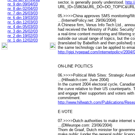
sector, is generally poorly understood.
http:
nr. 9 din 09/04/03
URL_ID=15863&URL_DO=DO_TOPIC&URL_
nr. 8 din 02/04/03
nr. 7 din 26/03/03
05.>>>>China approves SMS monitoring/filt
nr. 6 din 19/03/03
...(InternetPolicy.net: 29/06/2004)
nr. 5 din 12/03/03
A Chinese firm, Venus Info Tech Ltd., annou
nr. 4 din 05/03/03
had received the Ministry of Public Security's
nr. 3 din 26/02/03
a real-time content monitoring and filtering
nr. 2 din 19/02/03
outside our usual range of topics, but the 
nr. 1 din 12/02/03
(translated by Babelfish and then polished) 
the same technology can be applied to ema
http://gipi.typepad.com/internetpolicy/200
ON-LINE POLITICS
06.>>>>Political Web Sites: Strategic Asset
...(Hillwatch.com: June 2004)
In the current 2004 electoral cycle, Canadi
the curve relative to their US counterparts. 
and engage their supporters and voters with
commitment.
http://www.hillwatch.com/Publications/Rese
E-VOTE
07.>>>>Dutch authorities to make internet v
...(DMeurope.com: 23/06/2004)
Thom de Graaf, Dutch minister for governme
make public (under the general public licenc