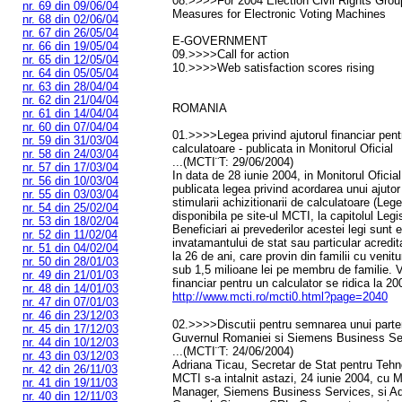
08.>>>>For 2004 Election Civil Rights Grou
nr. 69 din 09/06/04
Measures for Electronic Voting Machines
nr. 68 din 02/06/04
nr. 67 din 26/05/04
E-GOVERNMENT
nr. 66 din 19/05/04
09.>>>>Call for action
nr. 65 din 12/05/04
10.>>>>Web satisfaction scores rising
nr. 64 din 05/05/04
nr. 63 din 28/04/04
nr. 62 din 21/04/04
ROMANIA
nr. 61 din 14/04/04
nr. 60 din 07/04/04
01.>>>>Legea privind ajutorul financiar pent
nr. 59 din 31/03/04
calculatoare - publicata in Monitorul Oficial
nr. 58 din 24/03/04
...(MCTI¨T: 29/06/2004)
nr. 57 din 17/03/04
In data de 28 iunie 2004, in Monitorul Oficia
nr. 56 din 10/03/04
publicata legea privind acordarea unui ajutor
nr. 55 din 03/03/04
stimularii achizitionarii de calculatoare (Le
nr. 54 din 25/02/04
disponibila pe site-ul MCTI, la capitolul Legis
nr. 53 din 18/02/04
Beneficiari ai prevederilor acestei legi sunt el
nr. 52 din 11/02/04
invatamantului de stat sau particular acredit
nr. 51 din 04/02/04
la 26 de ani, care provin din familii cu venitu
nr. 50 din 28/01/03
sub 1,5 milioane lei pe membru de familie. V
nr. 49 din 21/01/03
financiar pentru un calculator se ridica la 2
nr. 48 din 14/01/03
http://www.mcti.ro/mcti0.html?page=2040
nr. 47 din 07/01/03
nr. 46 din 23/12/03
02.>>>>Discutii pentru semnarea unui partene
nr. 45 din 17/12/03
Guvernul Romaniei si Siemens Business Se
nr. 44 din 10/12/03
...(MCTI¨T: 24/06/2004)
nr. 43 din 03/12/03
Adriana Ticau, Secretar de Stat pentru Tehno
nr. 42 din 26/11/03
MCTI s-a intalnit astazi, 24 iunie 2004, cu 
nr. 41 din 19/11/03
Manager, Siemens Business Services, si Adr
nr. 40 din 12/11/03