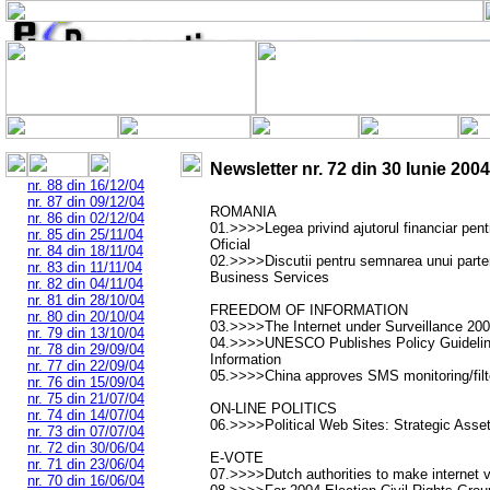
Newsletter nr.
72
din
30 Iunie 2004
nr. 88 din 16/12/04
nr. 87 din 09/12/04
ROMANIA
nr. 86 din 02/12/04
01.>>>>Legea privind ajutorul financiar pentr
nr. 85 din 25/11/04
Oficial
nr. 84 din 18/11/04
02.>>>>Discutii pentru semnarea unui parten
nr. 83 din 11/11/04
Business Services
nr. 82 din 04/11/04
nr. 81 din 28/10/04
FREEDOM OF INFORMATION
nr. 80 din 20/10/04
03.>>>>The Internet under Surveillance 20
nr. 79 din 13/10/04
04.>>>>UNESCO Publishes Policy Guidelin
nr. 78 din 29/09/04
Information
nr. 77 din 22/09/04
05.>>>>China approves SMS monitoring/filt
nr. 76 din 15/09/04
nr. 75 din 21/07/04
ON-LINE POLITICS
nr. 74 din 14/07/04
06.>>>>Political Web Sites: Strategic Asset
nr. 73 din 07/07/04
nr. 72 din 30/06/04
E-VOTE
nr. 71 din 23/06/04
07.>>>>Dutch authorities to make internet v
nr. 70 din 16/06/04