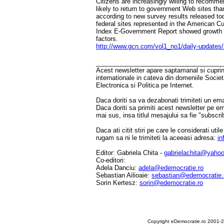
Citizens are increasingly willing to recom
likely to return to government Web sites tha
according to new survey results released to
federal sites represented in the American C
Index E-Government Report showed growth i
factors.
http://www.gcn.com/vol1_no1/daily-updates
____________________________________
Acest newsletter apare saptamanal si cuprinde
internationale in cateva din domeniile Socie
Electronica si Politica pe Internet.
Daca doriti sa va dezabonati trimiteti un ema
Daca doriti sa primiti acest newsletter pe e
mai sus, insa titlul mesajului sa fie "subscri
Daca ati citit stiri pe care le considerati util
rugam sa ni le trimiteti la aceeasi adresa:
in
Editor: Gabriela Chita -
gabrielachita@yaho
Co-editori:
Adela Danciu:
adela@edemocratie.ro
Sebastian Ailioaie:
sebastian@edemocratie.
Sorin Kertesz:
sorin@edemocratie.ro
Copyright eDemocratie.ro 2001-