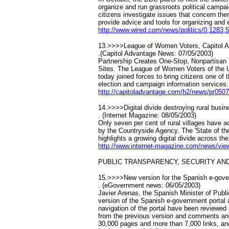
organize and run grassroots political campai
citizens investigate issues that concern th
provide advice and tools for organizing and e
http://www.wired.com/news/politics/0,1283,
13.>>>>League of Women Voters, Capitol A
.(Capitol Advantage News: 07/05/2003)
Partnership Creates One-Stop, Nonpartisan
Sites. The League of Women Voters of the 
today joined forces to bring citizens one o
election and campaign information services.
http://capitoladvantage.com/h2/news/pr050
14.>>>>Digital divide destroying rural busin
. (Internet Magazine: 08/05/2003)
Only seven per cent of rural villages have 
by the Countryside Agency. The 'State of the
highlights a growing digital divide across th
http://www.internet-magazine.com/news/vie
PUBLIC TRANSPARENCY, SECURITY AND
15.>>>>New version for the Spanish e-gover
. (eGovernment news: 06/05/2003)
Javier Arenas, the Spanish Minister of Publ
version of the Spanish e-government portal
navigation of the portal have been reviewed
from the previous version and comments an
30,000 pages and more than 7,000 links, and 