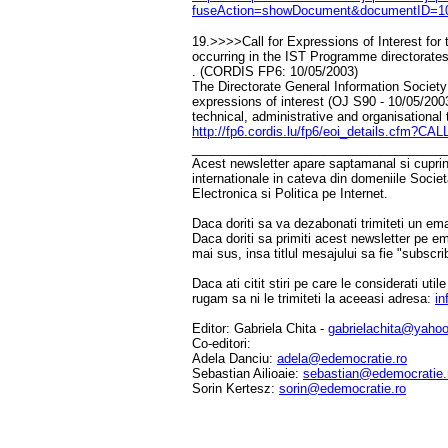
fuseAction=showDocument&documentID=10
19.>>>>Call for Expressions of Interest for 
occurring in the IST Programme directorate
. (CORDIS FP6: 10/05/2003)
The Directorate General Information Society
expressions of interest (OJ S90 - 10/05/2003
technical, administrative and organisationa
http://fp6.cordis.lu/fp6/eoi_details.cfm?CA
____________________________________
Acest newsletter apare saptamanal si cuprinde
internationale in cateva din domeniile Socie
Electronica si Politica pe Internet.
Daca doriti sa va dezabonati trimiteti un ema
Daca doriti sa primiti acest newsletter pe e
mai sus, insa titlul mesajului sa fie "subscri
Daca ati citit stiri pe care le considerati util
rugam sa ni le trimiteti la aceeasi adresa:
in
Editor: Gabriela Chita -
gabrielachita@yaho
Co-editori:
Adela Danciu:
adela@edemocratie.ro
Sebastian Ailioaie:
sebastian@edemocratie.
Sorin Kertesz:
sorin@edemocratie.ro