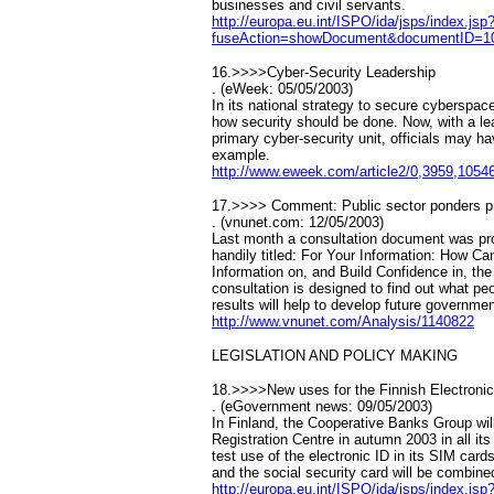
businesses and civil servants.
http://europa.eu.int/ISPO/ida/jsps/index.jsp
fuseAction=showDocument&documentID=10
16.>>>>Cyber-Security Leadership
. (eWeek: 05/05/2003)
In its national strategy to secure cyberspa
how security should be done. Now, with a lea
primary cyber-security unit, officials may ha
example.
http://www.eweek.com/article2/0,3959,1054
17.>>>> Comment: Public sector ponders p
. (vnunet.com: 12/05/2003)
Last month a consultation document was pr
handily titled: For Your Information: How C
Information on, and Build Confidence in, th
consultation is designed to find out what pe
results will help to develop future governme
http://www.vnunet.com/Analysis/1140822
LEGISLATION AND POLICY MAKING
18.>>>>New uses for the Finnish Electronic
. (eGovernment news: 09/05/2003)
In Finland, the Cooperative Banks Group will
Registration Centre in autumn 2003 in all its
test use of the electronic ID in its SIM car
and the social security card will be combine
http://europa.eu.int/ISPO/ida/jsps/index.jsp