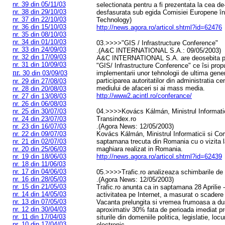
nr. 39 din 05/11/03
selectionata pentru a fi prezentata la cea de-
nr. 38 din 29/10/03
desfasurata sub egida Comisiei Europene în 
nr. 37 din 22/10/03
Technology)
nr. 36 din 15/10/03
http://news.agora.ro/articol.shtml?id=62476
nr. 35 din 08/10/03
nr. 34 din 01/10/03
03.>>>>"GIS / Infrastructure Conference"
nr. 33 din 24/09/03
.(A&C INTERNATIONAL S.A.: 09/05/2003)
nr. 32 din 17/09/03
A&C INTERNATIONAL S.A. are deosebita place
nr. 31 din 10/09/03
"GIS/ Infrastructure Conference" ce îsi pro
nr.
30 din 03/09/03
implementarii unor tehnologii de ultima gene
participarea autoritatilor din administratia cent
nr. 29 din 27/08/03
mediului de afaceri si ai mass media.
nr. 28 din 20/08/03
http://www2.acintl.ro/conferance/
nr. 27 din 13/08/03
nr. 26 din 06/08/03
nr. 25 din 30/07/03
04.>>>>Kovács Kálmán, Ministrul Informaticii
nr. 24 din 23/07/03
Transindex.ro
nr. 23 din 16/07/03
.(Agora News: 12/05/2003)
nr. 22 din 09/07/03
Kovács Kálmán, Ministrul Informaticii si Comu
nr. 21 din 02/07/03
saptamana trecuta din Romania cu o vizita la
nr. 20 din 25/06/03
maghiara realizat in Romania.
nr. 19 din 18/06/03
http://news.agora.ro/articol.shtml?id=62439
nr. 18 din 11/06/03
nr. 17 din 04/06/03
05.>>>>Trafic.ro analizeaza schimbarile de t
nr. 16 din 28/05/03
.(Agora News: 12/05/2003)
nr. 15 din 21/05/03
Trafic.ro anunta ca in saptamana 28 Aprilie 
nr. 14 din 14/05/03
activitatea pe Internet, a masurat o scadere s
nr. 13 din 07/05/03
Vacanta prelungita si vremea frumoasa a dus
nr. 12 din 30/04/03
aproximativ 30% fata de perioada imediat pr
nr. 11 din 17/04/03
siturile din domeniile politica, legislatie, l
nr. 10 din 17/04/03
electronic.