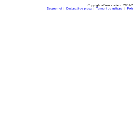
Copyright eDemocratie.ro 2001-
Despre noi
|
Declaratii de presa
|
Termeni de utilizare
|
Poli