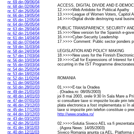
nr. 69 din 09/06/04
ACCESS, DIGITAL DIVIDE AND E-DEMO
nr. 68 din 02/06/04
12.>>>>Web Antidote for Political Apathy
nr. 67 din 26/05/04
13.>>>>League of Women Voters, Capitol A
nr. 66 din 19/05/04
14.>>>>Digital divide destroying rural busin
nr. 65 din 12/05/04
nr. 64 din 05/05/04
PUBLIC TRANSPARENCY, SECURITY AND
nr. 63 din 28/04/04
15.>>>>New version for the Spanish e-gover
nr. 62 din 21/04/04
16.>>>>Cyber-Security Leadership
nr. 61 din 14/04/04
17.>>>> Comment: Public sector ponders p
nr. 60 din 07/04/04
nr. 59 din 31/03/04
LEGISLATION AND POLICY MAKING
nr. 58 din 24/03/04
18.>>>>New uses for the Finnish Electronic
nr. 57 din 17/03/04
19.>>>>Call for Expressions of Interest for 
nr. 56 din 10/03/04
occurring in the IST Programme directorate
nr. 55 din 03/03/04
nr. 54 din 25/02/04
nr. 53 din 18/02/04
ROMANIA
nr. 52 din 11/02/04
nr. 51 din 04/02/04
nr. 50 din 28/01/03
01.>>>>E-tax la Oradea
nr. 49 din 21/01/03
. (Oradea.ro: 08/05/2003)
nr. 48 din 14/01/03
joi 8 mai 2003, orele 9:30 în Sala Mare a Pr
nr. 47 din 07/01/03
si consultare taxe si impozite locale prin tel
nr. 46 din 23/12/03
plata electronica a fost implementata si în a
nr. 45 din 17/12/03
taxe si impozite prin telefon constituie o p
nr. 44 din 10/12/03
http://www.oradea.ro/
nr. 43 din 03/12/03
nr. 42 din 26/11/03
02.>>>>Solutia Siveco AEL va fi prezentata
nr. 41 din 19/11/03
. (Agora News: 14/05/2003)
nr. 40 din 12/11/03
Siveco Romania anunta ca AEL, Platforma d