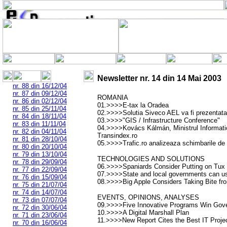
Newsletter nr.
14
din
14 Mai 2003
nr. 88 din 16/12/04
nr. 87 din 09/12/04
ROMANIA
nr. 86 din 02/12/04
01.>>>>E-tax la Oradea
nr. 85 din 25/11/04
02.>>>>Solutia Siveco AEL va fi prezentata
nr. 84 din 18/11/04
03.>>>>"GIS / Infrastructure Conference"
nr. 83 din 11/11/04
04.>>>>Kovács Kálmán, Ministrul Informaticii
nr. 82 din 04/11/04
Transindex.ro
nr. 81 din 28/10/04
05.>>>>Trafic.ro analizeaza schimbarile de t
nr. 80 din 20/10/04
nr. 79 din 13/10/04
TECHNOLOGIES AND SOLUTIONS
nr. 78 din 29/09/04
06.>>>>Spaniards Consider Putting on Tux
nr. 77 din 22/09/04
07.>>>>State and local governments can us
nr. 76 din 15/09/04
08.>>>>Big Apple Considers Taking Bite f
nr. 75 din 21/07/04
nr. 74 din 14/07/04
EVENTS, OPINIONS, ANALYSES
nr. 73 din 07/07/04
09.>>>>Five Innovative Programs Win Gov
nr. 72 din 30/06/04
10.>>>>A Digital Marshall Plan
nr. 71 din 23/06/04
11.>>>>New Report Cites the Best IT Proje
nr. 70 din 16/06/04