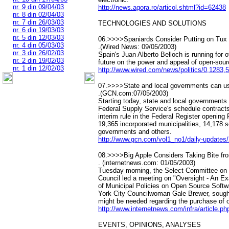
nr. 9 din 09/04/03
http://news.agora.ro/articol.shtml?id=62438
nr. 8 din 02/04/03
nr. 7 din 26/03/03
TECHNOLOGIES AND SOLUTIONS
nr. 6 din 19/03/03
nr. 5 din 12/03/03
06.>>>>Spaniards Consider Putting on Tux
nr. 4 din 05/03/03
.(Wired News: 09/05/2003)
nr. 3 din 26/02/03
Spain's Juan Alberto Belloch is running for of
nr. 2 din 19/02/03
future on the power and appeal of open-sour
nr. 1 din 12/02/03
http://www.wired.com/news/politics/0,1283,
07.>>>>State and local governments can us
.(GCN.com:07/05/2003)
Starting today, state and local governments
Federal Supply Service's schedule contract
interim rule in the Federal Register opening
19,365 incorporated municipalities, 14,178 s
governments and others.
http://www.gcn.com/vol1_no1/daily-updates
08.>>>>Big Apple Considers Taking Bite f
. (internetnews.com: 01/05/2003)
Tuesday morning, the Select Committee on 
Council led a meeting on "Oversight - An E
of Municipal Policies on Open Source Soft
York City Councilwoman Gale Brewer, sought 
might be needed regarding the purchase of o
http://www.internetnews.com/infra/article.p
EVENTS, OPINIONS, ANALYSES