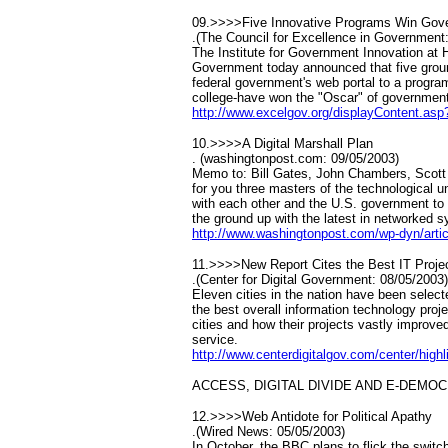
09.>>>>Five Innovative Programs Win Gov
.(The Council for Excellence in Government
The Institute for Government Innovation at 
Government today announced that five ground
federal government's web portal to a progra
college-have won the "Oscar" of governmen
http://www.excelgov.org/displayContent.a
10.>>>>A Digital Marshall Plan
. (washingtonpost.com: 09/05/2003)
Memo to: Bill Gates, John Chambers, Scott M
for you three masters of the technological u
with each other and the U.S. government to c
the ground up with the latest in networked 
http://www.washingtonpost.com/wp-dyn/art
11.>>>>New Report Cites the Best IT Proje
.(Center for Digital Government: 08/05/2003)
Eleven cities in the nation have been selec
the best overall information technology proje
cities and how their projects vastly improv
service.
http://www.centerdigitalgov.com/center/high
ACCESS, DIGITAL DIVIDE AND E-DEMO
12.>>>>Web Antidote for Political Apathy
.(Wired News: 05/05/2003)
In October, the BBC plans to flick the switc