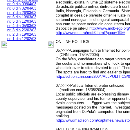
electronic, exista in lume 12 sisteme electron
nr. 9 din 09/04/03
de achizitii publice online, dintre care 5 su
nr. 8 din 02/04/03
Italia, Norvegia, Finlanda si Germania. Sis
nr. 7 din 26/03/03
complet in ceea ce priveste criteriile luate i
nr. 6 din 19/03/03
sistemul norvegian fiind singurul comparabil
nr. 5 din 12/03/03
asa cum se poate vedea din consultarea harti
nr. 4 din 05/03/03
dispozitie pe site-ul
http://www.mdb-egp.org/
nr. 3 din 26/02/03
http://www.mcti.ro/mcti0.html?page=1956
nr. 2 din 19/02/03
nr. 1 din 12/02/03
ON-LINE POLITICS
06.>>>>Campaigns turn to Internet for politi
…(CNN.com: 17/05/2004)
On the Web, candidates can target voters with
the cooks and homemakers who flock to epi
who click over to sites devoted to golf. The
The spots are hard to find and easier to igno
http://edition.cnn.com/2004/ALLPOLITICS/0
07.>>>>Political Internet probe criticized
…(madison.com: 15/05/2004)
Local public officials are expressing dismay
county supervisor and his former opponent e
rival's computers. … Eggert was the subject
messages posted on the Internet. Investiga
originated from DePula's computer. The crime
stalking.
http://www.madison.com/captimes/news/sto
FREEDOM OF INFORMATION