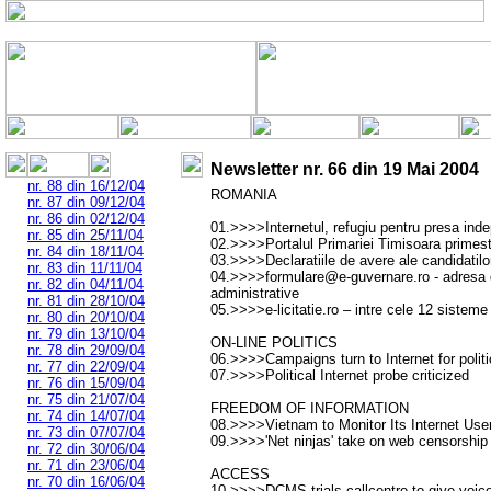
Newsletter nr.
66
din
19 Mai 2004
nr. 88 din 16/12/04
ROMANIA
nr. 87 din 09/12/04
nr. 86 din 02/12/04
01.>>>>Internetul, refugiu pentru presa ind
nr. 85 din 25/11/04
02.>>>>Portalul Primariei Timisoara primes
nr. 84 din 18/11/04
03.>>>>Declaratiile de avere ale candidatilor
nr. 83 din 11/11/04
04.>>>>formulare@e-guvernare.ro - adresa de
nr. 82 din 04/11/04
administrative
nr. 81 din 28/10/04
05.>>>>e-licitatie.ro – intre cele 12 sistem
nr. 80 din 20/10/04
nr. 79 din 13/10/04
ON-LINE POLITICS
nr. 78 din 29/09/04
06.>>>>Campaigns turn to Internet for politi
nr. 77 din 22/09/04
07.>>>>Political Internet probe criticized
nr. 76 din 15/09/04
nr. 75 din 21/07/04
FREEDOM OF INFORMATION
nr. 74 din 14/07/04
08.>>>>Vietnam to Monitor Its Internet Use
nr. 73 din 07/07/04
09.>>>>'Net ninjas' take on web censorship
nr. 72 din 30/06/04
nr. 71 din 23/06/04
ACCESS
nr. 70 din 16/06/04
10.>>>>DCMS trials callcentre to give voice