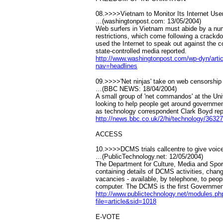
08.>>>>Vietnam to Monitor Its Internet Use
…(washingtonpost.com: 13/05/2004)
Web surfers in Vietnam must abide by a num
restrictions, which come following a crackd
used the Internet to speak out against the
state-controlled media reported.
http://www.washingtonpost.com/wp-dyn/art
nav=headlines
09.>>>>'Net ninjas' take on web censorship
…(BBC NEWS: 18/04/2004)
A small group of 'net commandos' at the Univ
looking to help people get around government
as technology correspondent Clark Boyd rep
http://news.bbc.co.uk/2/hi/technology/3632
ACCESS
10.>>>>DCMS trials callcentre to give voice
…(PublicTechnology.net: 12/05/2004)
The Department for Culture, Media and Spor
containing details of DCMS activities, chang
vacancies - available, by telephone, to peop
computer. The DCMS is the first Governmen
http://www.publictechnology.net/module
file=article&sid=1018
E-VOTE