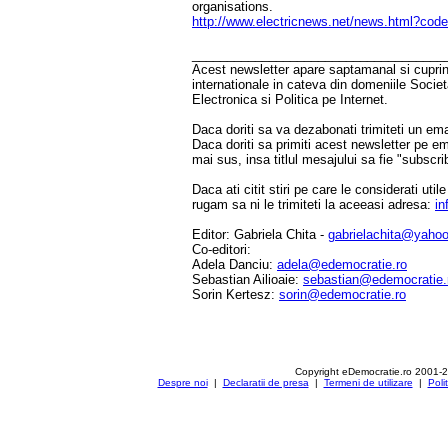
organisations.
http://www.electricnews.net/news.html?cod
____________________________________
Acest newsletter apare saptamanal si cuprinde
internationale in cateva din domeniile Socie
Electronica si Politica pe Internet.
Daca doriti sa va dezabonati trimiteti un ema
Daca doriti sa primiti acest newsletter pe e
mai sus, insa titlul mesajului sa fie "subscri
Daca ati citit stiri pe care le considerati util
rugam sa ni le trimiteti la aceeasi adresa:
in
Editor: Gabriela Chita -
gabrielachita@yaho
Co-editori:
Adela Danciu:
adela@edemocratie.ro
Sebastian Ailioaie:
sebastian@edemocratie.
Sorin Kertesz:
sorin@edemocratie.ro
Copyright eDemocratie.ro 2001-
Despre noi
|
Declaratii de presa
|
Termeni de utilizare
|
Poli