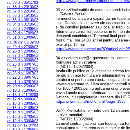
http://www.agora.ro/news/articol.shtml?id=
nr. 39 din 05/11/03
nr. 38 din 29/10/03
03.>>>>Declaratiile de avere ale candidatilor
nr. 37 din 22/10/03
…(Revista Presei)
nr. 36 din 15/10/03
Termenul de afisare a expirat dar nu toate j
nr. 35 din 08/10/03
legii. Declaratiile de avere ale candidatilor p
nr. 34 din 01/10/03
si de consilier judetean sau local ar trebui p
nr. 33 din 24/09/03
Internet ale consiliilor judetene, in termen de
nr. 32 din 17/09/03
depunerii candidaturii. Termenul final pentru
nr. 31 din 10/09/03
fost 8 mai, ora 24.00 iar cel pentru afisarea 
nr.
30 din 03/09/03
expirat pe 13 mai.
nr. 29 din 27/08/03
http://www.revistapresei.ro/RO/articol.cfm
nr. 28 din 20/08/03
nr. 27 din 13/08/03
04.>>>>formulare@e-guvernare.ro - adresa de
nr. 26 din 06/08/03
formulare administrative
nr. 25 din 30/07/03
…(MCTI : 13/05/2004)
nr. 24 din 23/07/03
Institutiile publice au la dispozitie adresa 
nr. 23 din 16/07/03
pentru a trimite formularele administrative fol
nr. 22 din 09/07/03
cetatenii si pentru care exista obligatia de a f
nr. 21 din 02/07/03
www.e-guvernare.ro. Lista acestor institutii
nr. 20 din 25/06/03
HG 1085 / 2003 pentru aplicarea unor prevede
nr. 19 din 18/06/03
privind unele masuri referitoare la implemen
nr. 18 din 11/06/03
National, cu completarile ulterioare din HG 
nr. 17 din 04/06/03
http://www.mcti.ro/mcti0.html?page=1953
nr. 16 din 28/05/03
nr. 15 din 21/05/03
05.>>>>e-licitatie.ro – intre cele 12 sistem
nr. 14 din 14/05/03
la nivel mondial
nr. 13 din 07/05/03
…(MCTI : 13/05/2004)
nr. 12 din 30/04/03
La nivel central (national sau federal), cu fun
nr. 11 din 17/04/03
consultarea si trimiterea documentelor de lici
nr. 10 din 17/04/03