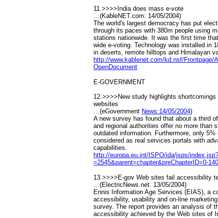
11.>>>>India does mass e-vote
…(KableNET.com: 14/05/2004)
The world's largest democracy has put elect
through its paces with 380m people using mac
stations nationwide. It was the first time tha
wide e-voting. Technology was installed in 
in deserts, remote hilltops and Himalayan va
http://www.kablenet.com/kd.nsf/Frontp
OpenDocument
E-GOVERNMENT
12.>>>>New study highlights shortcomings of
websites
…(eGovernment
News:14/05/2004
)
A new survey has found that about a third of
and regional authorities offer no more than
outdated information. Furthermore, only 5% 
considered as real services portals with ad
capabilities.
http://europa.eu.int/ISPO/ida/jsps/index
=2545&parent=chapter&preChapterID=0-140
13.>>>>E-gov Web sites fail accessibility t
…(ElectricNews.net: 13/05/2004)
Ennis Information Age Services (EIAS), a c
accessibility, usability and on-line marketin
survey. The report provides an analysis of t
accessibility achieved by the Web sites of 