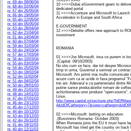
nr. 69 din 09/06/04
10.>>>>Dubai eGovernment gears to delive
nr. 68 din 02/06/04
dedicated portal
nr. 67 din 26/05/04
11.>>>>Accenture and Microsoft to Launc
nr. 66 din 19/05/04
Accelerator in Europe and South Africa
nr. 65 din 12/05/04
nr. 64 din 05/05/04
E-GOVERNMENT
nr. 63 din 28/04/04
12.>>>>Deloitte offers new approach to ROI
nr. 62 din 21/04/04
investment
nr. 61 din 14/04/04
nr. 60 din 07/04/04
nr. 59 din 31/03/04
ROMANIA
nr. 58 din 24/03/04
nr. 57 din 17/03/04
01.>>>>Jos Microsoft, insa ce punem in loc
nr. 56 din 10/03/04
.(Capital: 09/10/2003)
nr. 55 din 03/03/04
Nu stiu cum se face, dar tot despre Microsof
nr. 54 din 25/02/04
timp in urma, Guvernul a semnat un contrac
nr. 53 din 18/02/04
Microsoft. Am primit mai multe comunicate in
nr. 52 din 11/02/04
acuze cum ca ar ucide in fasa programul "F
nr. 51 din 04/02/04
trei ani. Adevarul e ca parteneriatul dintre 
nr. 50 din 28/01/03
putine sanse producatorilor romani de softwar
nr. 49 din 21/01/03
achizitionarea unor produse "open-source", 
nr. 48 din 14/01/03
Linux.
nr. 47 din 07/01/03
http://www.capital.ro/sectiune.php?IdOfMa
nr. 46 din 23/12/03
4&IdOfCathegory=7&view=cathegory&IdOfAr
nr. 45 din 17/12/03
nr. 44 din 10/12/03
02.>>>>Microsoft: betting on education
nr. 43 din 03/12/03
.(Bussiness Romania: October 2003)
nr. 42 din 26/11/03
When Romania joins the EU it must have leg
nr. 41 din 19/11/03
Microsoft has tried get the country on track 
nr. 40 din 12/11/03