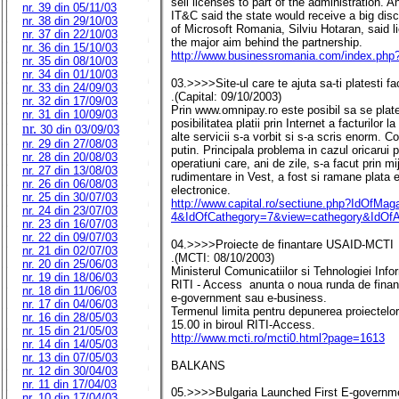
sell licenses to part of the administration. An
nr. 39 din 05/11/03
IT&C said the state would receive a big disc
nr. 38 din 29/10/03
of Microsoft Romania, Silviu Hotaran, said 
nr. 37 din 22/10/03
the major aim behind the partnership.
nr. 36 din 15/10/03
http://www.businessromania.com/index.php
nr. 35 din 08/10/03
nr. 34 din 01/10/03
03.>>>>Site-ul care te ajuta sa-ti platesti fac
nr. 33 din 24/09/03
.(Capital: 09/10/2003)
nr. 32 din 17/09/03
Prin www.omnipay.ro este posibil sa se pla
nr. 31 din 10/09/03
posibilitatea platii prin Internet a facturilor la
nr.
30 din 03/09/03
alte servicii s-a vorbit si s-a scris enorm. C
nr. 29 din 27/08/03
putin. Principala problema in cazul oricarui p
nr. 28 din 20/08/03
operatiuni care, ani de zile, s-a facut prin m
nr. 27 din 13/08/03
rudimentare in Vest, a fost si ramane plata e
nr. 26 din 06/08/03
electronice.
nr. 25 din 30/07/03
http://www.capital.ro/sectiune.php?IdOfMa
nr. 24 din 23/07/03
4&IdOfCathegory=7&view=cathegory&IdOfAr
nr. 23 din 16/07/03
nr. 22 din 09/07/03
04.>>>>Proiecte de finantare USAID-MCTI
nr. 21 din 02/07/03
.(MCTI: 08/10/2003)
nr. 20 din 25/06/03
Ministerul Comunicatiilor si Tehnologiei Info
nr. 19 din 18/06/03
RITI - Access anunta o noua runda de finant
nr. 18 din 11/06/03
e-government sau e-business.
nr. 17 din 04/06/03
Termenul limita pentru depunerea proiecte
nr. 16 din 28/05/03
15.00 in biroul RITI-Access.
nr. 15 din 21/05/03
http://www.mcti.ro/mcti0.html?page=1613
nr. 14 din 14/05/03
nr. 13 din 07/05/03
BALKANS
nr. 12 din 30/04/03
nr. 11 din 17/04/03
05.>>>>Bulgaria Launched First E-governm
nr. 10 din 17/04/03