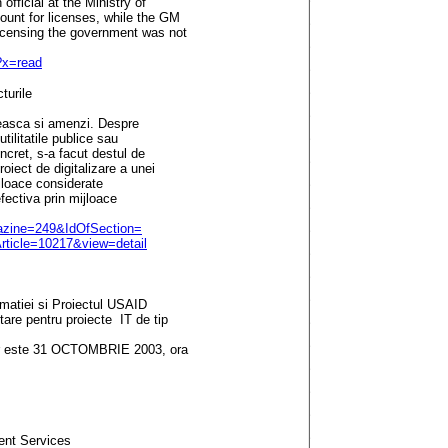
 official at the Ministry of
ount for licenses, while the GM
licensing the government was not
?x=read
turile
teasca si amenzi. Despre
 utilitatile publice sau
oncret, s-a facut destul de
roiect de digitalizare a unei
ijloace considerate
fectiva prin mijloace
gazine=249&IdOfSection=
ticle=10217&view=detail
rmatiei si Proiectul USAID
are pentru proiecte IT de tip
lor este 31 OCTOMBRIE 2003, ora
ent Services