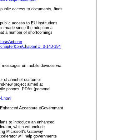
public access to documents, finds
public access to EU institutions
en made since the adoption a
that a number of shortcomings
p?fuseAction=
hapter&preChapterID=0-140-194
r messages on mobile devices via
her channel of customer
and-new project aimed at
bile phones, PDAs (personal
4.html
h Enhanced Accenture eGovernment
lans to introduce an enhanced
rator, which will include
ting Microsoft's Gateway
celerator will help governments