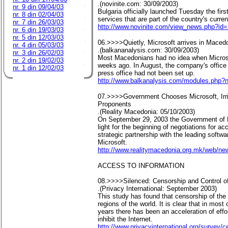
.(novinite.com: 30/09/2003)
nr. 9 din 09/04/03
Bulgaria officially launched Tuesday the firs
nr. 8 din 02/04/03
services that are part of the country's curre
nr. 7 din 26/03/03
http://www.novinite.com/view_news.php?id
nr. 6 din 19/03/03
nr. 5 din 12/03/03
06.>>>>Quietly, Microsoft arrives in Maced
nr. 4 din 05/03/03
.(balkananalysis.com: 30/09/2003)
nr. 3 din 26/02/03
Most Macedonians had no idea when Microsof
nr. 2 din 19/02/03
weeks ago. In August, the company's office 
nr. 1 din 12/02/03
press office had not been set up.
http://www.balkanalysis.com/modules.php?
07.>>>>Government Chooses Microsoft, Irri
Proponents
.(Reality Macedonia: 05/10/2003)
On September 29, 2003 the Government of 
light for the beginning of negotiations for ac
strategic partnership with the leading softwar
Microsoft.
http://www.realitymacedonia.org.mk/web/n
ACCESS TO INFORMATION
08.>>>>Silenced: Censorship and Control of
.(Privacy International: September 2003)
This study has found that censorship of the
regions of the world. It is clear that in most
years there has been an acceleration of effo
inhibit the Internet.
http://www.privacyinternational.org/survey/c