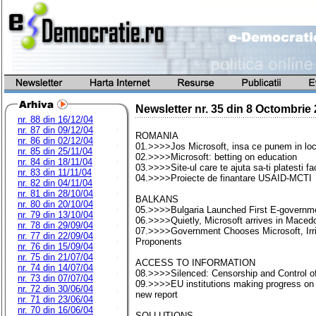
Newsletter nr.
35
din
8 Octombrie 
nr. 88 din 16/12/04
nr. 87 din 09/12/04
ROMANIA
nr. 86 din 02/12/04
01.>>>>Jos Microsoft, insa ce punem in loc
nr. 85 din 25/11/04
02.>>>>Microsoft: betting on education
nr. 84 din 18/11/04
03.>>>>Site-ul care te ajuta sa-ti platesti fac
nr. 83 din 11/11/04
04.>>>>Proiecte de finantare USAID-MCTI
nr. 82 din 04/11/04
nr. 81 din 28/10/04
BALKANS
nr. 80 din 20/10/04
05.>>>>Bulgaria Launched First E-governm
nr. 79 din 13/10/04
06.>>>>Quietly, Microsoft arrives in Maced
nr. 78 din 29/09/04
07.>>>>Government Chooses Microsoft, Irri
nr. 77 din 22/09/04
Proponents
nr. 76 din 15/09/04
nr. 75 din 21/07/04
ACCESS TO INFORMATION
nr. 74 din 14/07/04
08.>>>>Silenced: Censorship and Control of
nr. 73 din 07/07/04
09.>>>>EU institutions making progress on 
nr. 72 din 30/06/04
new report
nr. 71 din 23/06/04
nr. 70 din 16/06/04
SOLLUTIONS