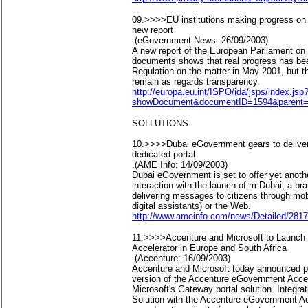
09.>>>>EU institutions making progress on 
new report
.(eGovernment News: 26/09/2003)
A new report of the European Parliament on 
documents shows that real progress has be
Regulation on the matter in May 2001, but 
remain as regards transparency.
http://europa.eu.int/ISPO/ida/jsps/index.js
showDocument&documentID=1594&parent=c
SOLLUTIONS
10.>>>>Dubai eGovernment gears to delive
dedicated portal
.(AME Info: 14/09/2003)
Dubai eGovernment is set to offer yet anot
interaction with the launch of m-Dubai, a br
delivering messages to citizens through mo
digital assistants) or the Web.
http://www.ameinfo.com/news/Detailed/2817
11.>>>>Accenture and Microsoft to Launc
Accelerator in Europe and South Africa
.(Accenture: 16/09/2003)
Accenture and Microsoft today announced p
version of the Accenture eGovernment Accele
Microsoft's Gateway portal solution. Integra
Solution with the Accenture eGovernment Ac