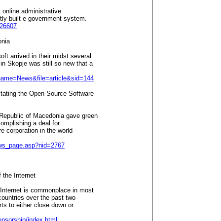
t online administrative
ntly built e-government system.
=26607
onia
t arrived in their midst several
in Skopje was still so new that a
name=News&file=article&sid=144
tating the Open Source Software
Republic of Macedonia gave green
complishing a deal for
e corporation in the world -
ews_page.asp?nid=2767
 the Internet
 Internet is commonplace in most
 countries over the past two
rts to either close down or
ensorship/index.html