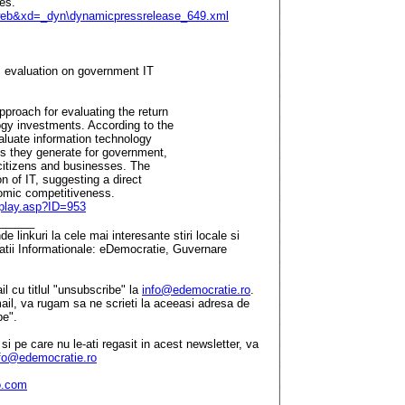
es.
nweb&xd=_dyn\dynamicpressrelease_649.xml
 evaluation on government IT
proach for evaluating the return
gy investments. According to the
aluate information technology
gs they generate for government,
r citizens and businesses. The
n of IT, suggesting a direct
omic competitiveness.
splay.asp?ID=953
______
 linkuri la cele mai interesante stiri locale si
tatii Informationale: eDemocratie, Guvernare
il cu titlul "unsubscribe" la
info@edemocratie.ro
.
mail, va rugam sa ne scrieti la aceeasi adresa de
be".
e si pe care nu le-ati regasit in acest newsletter, va
fo@edemocratie.ro
o.com