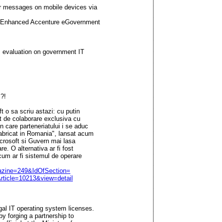
r messages on mobile devices via
h Enhanced Accenture eGovernment
 evaluation on government IT
?!
t o sa scriu astazi: cu putin
t de colaborare exclusiva cu
 care parteneriatului i se aduc
abricat in Romania", lansat acum
Microsoft si Guvern mai lasa
e. O alternativa ar fi fost
cum ar fi sistemul de operare
gazine=249&IdOfSection=
ticle=10213&view=detail
al IT operating system licenses.
by forging a partnership to