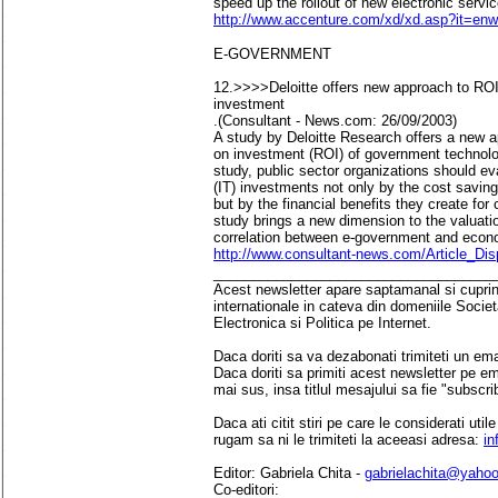
speed up the rollout of new electronic servic
http://www.accenture.com/xd/xd.asp?it=e
E-GOVERNMENT
12.>>>>Deloitte offers new approach to ROI
investment
.(Consultant - News.com: 26/09/2003)
A study by Deloitte Research offers a new ap
on investment (ROI) of government technolo
study, public sector organizations should ev
(IT) investments not only by the cost savin
but by the financial benefits they create fo
study brings a new dimension to the valuatio
correlation between e-government and econ
http://www.consultant-news.com/Article_Di
____________________________________
Acest newsletter apare saptamanal si cuprinde
internationale in cateva din domeniile Socie
Electronica si Politica pe Internet.
Daca doriti sa va dezabonati trimiteti un ema
Daca doriti sa primiti acest newsletter pe e
mai sus, insa titlul mesajului sa fie "subscri
Daca ati citit stiri pe care le considerati util
rugam sa ni le trimiteti la aceeasi adresa:
in
Editor: Gabriela Chita -
gabrielachita@yaho
Co-editori: