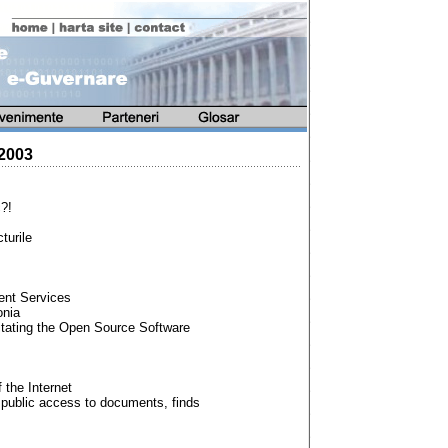
2003
?!
turile
ent Services
onia
tating the Open Source Software
 the Internet
public access to documents, finds