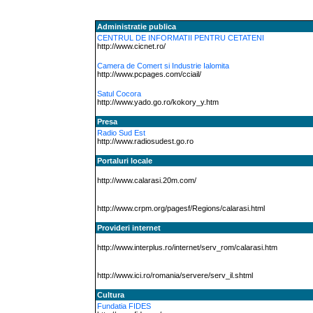
Administratie publica
CENTRUL DE INFORMATII PENTRU CETATENI
http://www.cicnet.ro/
Camera de Comert si Industrie Ialomita
http://www.pcpages.com/cciail/
Satul Cocora
http://www.yado.go.ro/kokory_y.htm
Presa
Radio Sud Est
http://www.radiosudest.go.ro
Portaluri locale
http://www.calarasi.20m.com/
http://www.crpm.org/pagesf/Regions/calarasi.html
Provideri internet
http://www.interplus.ro/internet/serv_rom/calarasi.htm
http://www.ici.ro/romania/servere/serv_il.shtml
Cultura
Fundatia FIDES